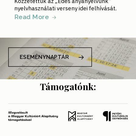
Közzétettük az „Édes anyanyelvünk”
nyelvhasználati verseny idei felhívását.
Read More
ESEMÉNYNAPTÁR
Támogatónk: