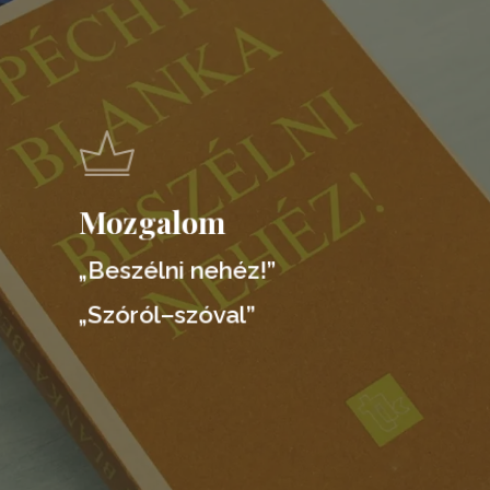
Mozgalom
„Beszélni nehéz!”
„Szóról–szóval”