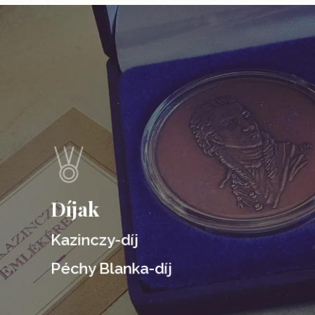
Learn
more
Díjak
Kazinczy-díj
Péchy Blanka-díj