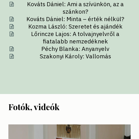
Kováts Dániel: Ami a szívünkön, az a
szánkon?
Kováts Dániel: Minta – érték nélkül?
Kozma László: Szeretet és ajándék
Lőrincze Lajos: A tolvajnyelvről a
fiatalabb nemzedéknek
Péchy Blanka: Anyanyelv
Szakonyi Károly: Vallomás
Fotók, videók
Learn
more