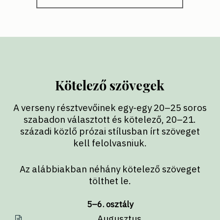
Kötelező szövegek
A verseny résztvevőinek egy-egy 20–25 soros
szabadon választott és kötelező, 20–21.
századi közlő prózai stílusban írt szöveget
kell felolvasniuk.
Az alábbiakban néhány kötelező szöveget
tölthet le.
5–6. osztály
Augusztus