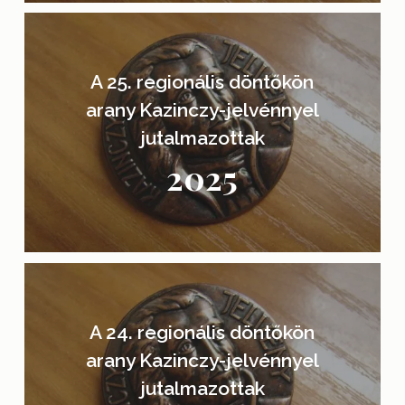
A 25. regionális döntőkön
arany Kazinczy-jelvénnyel
jutalmazottak
2025
A 24. regionális döntőkön
arany Kazinczy-jelvénnyel
jutalmazottak