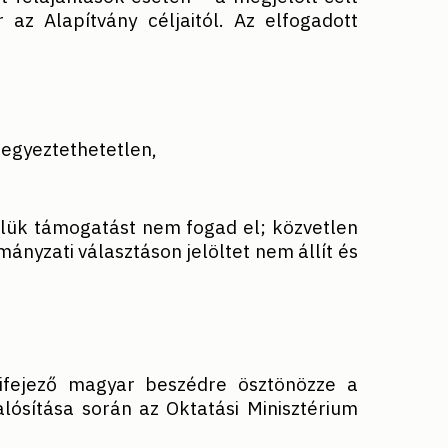
 az Alapítvány céljaitól. Az elfogadott
eegyeztethetetlen,
őlük támogatást nem fogad el; közvetlen
mányzati választáson jelöltet nem állít és
kifejező magyar beszédre ösztönözze a
lósítása során az Oktatási Minisztérium