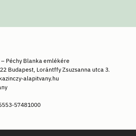
y – Péchy Blanka emlékére
22 Budapest, Lorántffy Zsuzsanna utca 3.
azinczy-alapitvany.hu
ány
5553-57481000