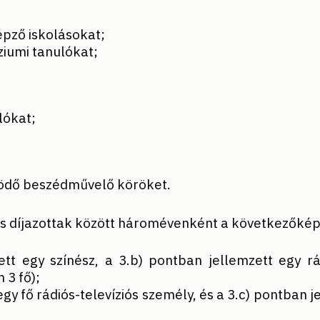
képző iskolásokat;
ziumi tanulókat;
lókat;
ödő beszédművelő köröket.
es díjazottak között háromévenként a következőké
tt egy színész, a 3.b) pontban jellemzett egy rá
 3 fő);
egy fő rádiós-televíziós személy, és a 3.c) pontban