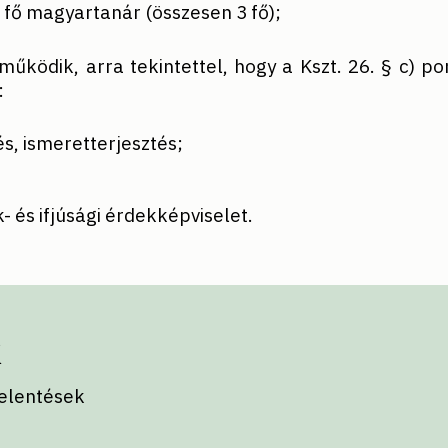
3 fő magyartanár (összesen 3 fő);
ödik, arra tekintettel, hogy a Kszt. 26. § c) pontj
:
s, ismeretterjesztés;
 és ifjúsági érdekképviselet.
k
jelentések