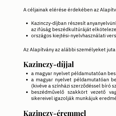
A céljainak elérése érdekében az Alapít
Kazinczy-díjban részesít anyanyelvün
az ifúság beszédkultúráját elkötele
országos kiejtési-nyelvhasználati ver
Az Alapítvány az alábbi személyeket jut
Kazinczy-díjjal
a magyar nyelvet példamutatóan besz
a magyar nyelvet példamutatóan bes
(kivéve a színházi szerződéssel bíró s
beszédművelő szakkört vezető vag
sikereivel igazolják munkájuk eredm
Kazinczy-éremmel