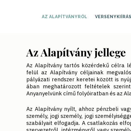
Skip
to
main
AZ ALAPÍTVÁNYRÓL
VERSENYKIÍRÁ
content
Az Alapítvány jellege
Az Alapítvány tartós közérdekű célra lé
felül az Alapítvány céljainak megvaló
pályázati rendszer keretei között is nyú
ában meghatározott feltételek szerint
Anyanyelvünk című folyóiratban és az Ala
Az Alapítvány nyílt, ahhoz pénzbeli vag
személy, jogi személy, jogi személyiségg
szabályait elfogadja. A csatlakozás elf
szervezetről, intézményről vagy személy