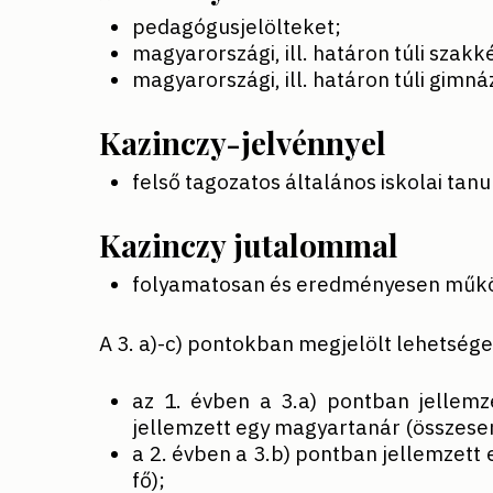
pedagógusjelölteket;
magyarországi, ill. határon túli szak
magyarországi, ill. határon túli gimná
Kazinczy-jelvénnyel
felső tagozatos általános iskolai tanu
Kazinczy jutalommal
folyamatosan és eredményesen műk
A 3. a)-c) pontokban megjelölt lehetség
az 1. évben a 3.a) pontban jellemze
jellemzett egy magyartanár (összesen
a 2. évben a 3.b) pontban jellemzett 
fő);