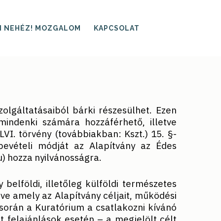
I NEHÉZ! MOZGALOM
KAPCSOLAT
zolgáltatásaiból bárki részesülhet. Ezen
mindenki számára hozzáférhető, illetve
LVI. törvény (továbbiakban: Kszt.) 15. §-
ybevételi módját az Alapítvány az Édes
u) hozza nyilvánosságra.
belföldi, illetőleg külföldi természetes
tve amely az Alapítvány céljait, működési
 során a Kuratórium a csatlakozni kívánó
t felajánlások esetén – a megjelölt célt