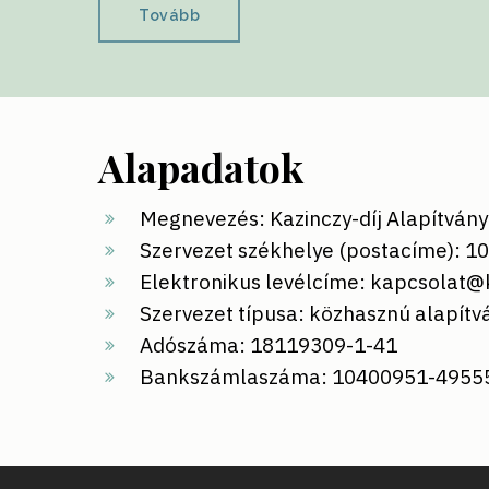
Tovább
Alapadatok
Megnevezés: Kazinczy-díj Alapítván
Szervezet székhelye (postacíme): 10
Elektronikus levélcíme:
kapcsolat@k
Szervezet típusa: közhasznú alapítv
Adószáma: 18119309-1-41
Bankszámlaszáma: 10400951-4955