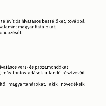
televíziós hivatásos beszélőket, továbbá
alamint magyar fiatalokat;
rendezését.
hivatásos vers- és prózamondókat;
g más fontos adások állandó résztvevőit
ítő magyartanárokat, akik növedékeik