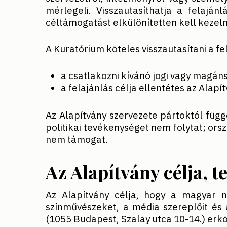
mérlegeli. Visszautasíthatja a felaján
céltámogatást elkülönítetten kell kezelni
A Kuratórium köteles visszautasítani a fe
a csatlakozni kívánó jogi vagy magán
a felajánlás célja ellentétes az Alapít
Az Alapítvány szervezete pártoktól füg
politikai tevékenységet nem folytat; orsz
nem támogat.
Az Alapítvány célja, 
Az Alapítvány célja, hogy a magyar n
színművészeket, a média szereplőit és 
(1055 Budapest, Szalay utca 10-14.) erkö