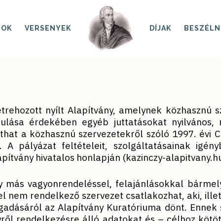
SOK
VERSENYEK
DÍJAK
BESZÉLN
trehozott nyílt Alapítvány, amelynek közhasznú s
sulása érdekében egyéb juttatásokat nyilvános, 
jthat a közhasznú szervezetekről szóló 1997. évi C
. A pályázat feltételeit, szolgáltatásainak igén
pítvány hivatalos honlapján (kazinczy-alapitvany.h
y más vagyonrendeléssel, felajánlásokkal bármely 
el nem rendelkező szervezet csatlakozhat, aki, ille
ogadásáról az Alapítvány Kuratóriuma dönt. Ennek
ről rendelkezésre álló adatokat és – célhoz kötöt