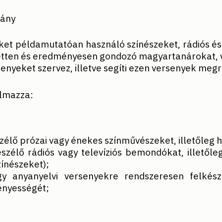
vány
ket példamutatóan használó színészeket, rádiós és 
zetten és eredményesen gondozó magyartanárokat, v
senyeket szervez, illetve segíti ezen versenyek meg
almazza:
élő prózai vagy énekes színművészeket, illetőleg 
zélő rádiós vagy televíziós bemondókat, illetőle
zínészeket);
y anyanyelvi versenyekre rendszeresen felkész
ényességét;