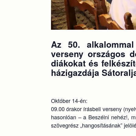
Az 50. alkalommal
verseny országos dö
diákokat és felkész
házigazdája Sátoralj
Október 14-én:
09.00 órakor írásbeli verseny (nyelv
hasonlóan – a Beszélni nehéz!, ma
szövegrész „hangosításának” jelölé