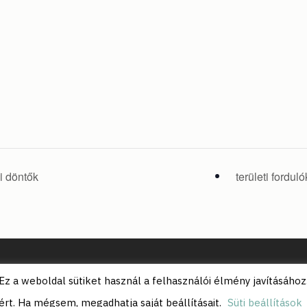
i döntők
területi fordu
© 2026 Kazinczy-díj Alapítvány.
Ez a weboldal sütiket használ a felhasználói élmény javításához
ért. Ha mégsem, megadhatja saját beállításait.
Süti beállítások