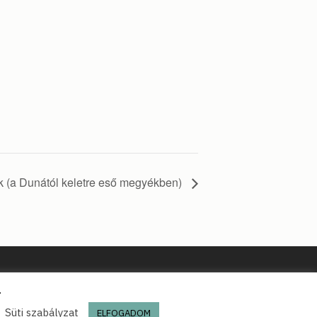
lók (a Dunától keletre eső megyékben)
.
Süti szabályzat
ELFOGADOM