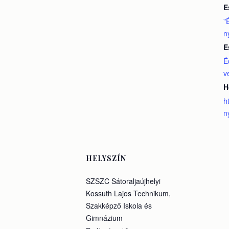
E
"
n
E
É
v
H
h
n
HELYSZÍN
SZSZC Sátoraljaújhelyi
Kossuth Lajos Technikum,
Szakképző Iskola és
Gimnázium