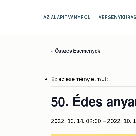
Skip
to
main
AZ ALAPÍTVÁNYRÓL
VERSENYKIÍRÁ
content
« Összes Események
Ez az esemény elmúlt.
50. Édes any
2022. 10. 14. 09:00
–
2022. 10. 