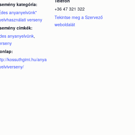
Telefon
semény kategória:
+36 47 321 322
Édes anyanyelvünk"
Tekintse meg a Szervező
yelvhasználati verseny
weboldalát
semény címkék:
des anyanyelvünk
,
erseny
onlap:
ttp://kossuthgimi.hu/anya
yelviverseny/