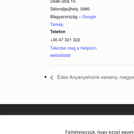
Deák utca 10.
Sátoraljaújhely
,
3980
Magyarország
+ Google
Térkép
Telefon
+36 47 321 322
Tekintse meg a Helyszín
weboldalát
Édes Anyanyelvünk verseny, megye
Feltételezzük, hogy ezzel egyet