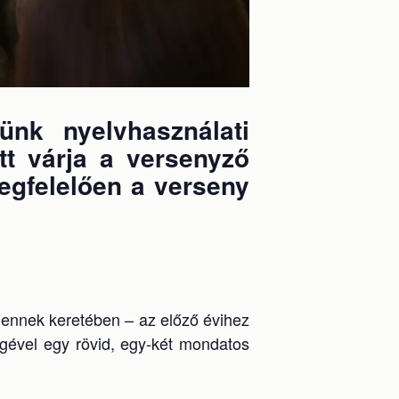
nk nyelvhasználati
tt várja a versenyző
egfelelően a verseny
k); ennek keretében – az előző évihez
égével egy rövid, egy-két mondatos
.