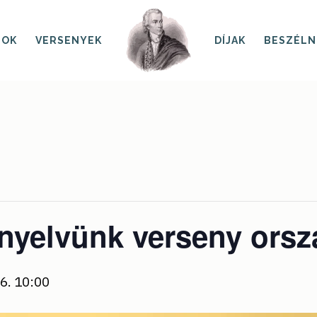
SOK
VERSENYEK
DÍJAK
BESZÉLN
anyelvünk verseny ors
16. 10:00