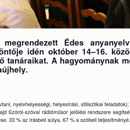
 megrendezett Édes anyanyelvü
ntője idén október 14–16. közö
ítő tanáraikat. A hagyománynak m
aújhely.
tani, nyelvhelyességi, helyesírási, stilisztikai feladato
jd Szóról-szóval rádióműsor jelölési rendszere segíts
se. 33 % az írásbeli súlya, 67 % a szóbeli teljesítményé