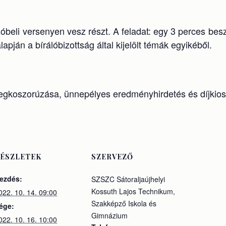
óbeli versenyen vesz részt. A feladat: egy 3 perces be
apján a bírálóbizottság által kijelölt témák egyikéből.
egkoszorúzása, ünnepélyes eredményhirdetés és díjkios
ÉSZLETEK
SZERVEZŐ
ezdés:
SZSZC Sátoraljaújhelyi
Kossuth Lajos Technikum,
022. 10. 14. 09:00
Szakképző Iskola és
ége:
Gimnázium
022. 10. 16. 10:00