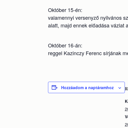
Október 15-én:
valamennyi versenyző nyilvános sz
alatt, majd ennek előadása vázlat al
Október 16-án:
reggel Kazinczy Ferenc sírjának m
Hozzáadom a naptáramhoz
R
K
2
V
2