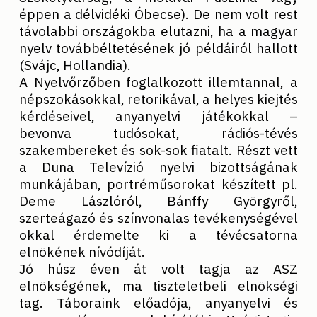
éppen a délvidéki Óbecse). De nem volt rest
távolabbi országokba elutazni, ha a magyar
nyelv továbbéltetésének jó példáiról hallott
(Svájc, Hollandia).
A Nyelvőrzőben foglalkozott illemtannal, a
népszokásokkal, retorikával, a helyes kiejtés
kérdéseivel, anyanyelvi játékokkal –
bevonva tudósokat, rádiós-tévés
szakembereket és sok-sok fiatalt. Részt vett
a Duna Televízió nyelvi bizottságának
munkájában, portréműsorokat készített pl.
Deme Lászlóról, Bánffy Györgyről,
szerteágazó és színvonalas tevékenységével
okkal érdemelte ki a tévécsatorna
elnökének nívódíját.
Jó húsz éven át volt tagja az ASZ
elnökségének, ma tiszteletbeli elnökségi
tag. Táboraink előadója, anyanyelvi és