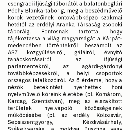
csongrádi ifjúsági táborától a balatonboglári
Péchy Blanka-táborig, meg a beszédművelő
körök vezetőinek öntovábbképző szakmai
hetétől az erdélyi Aranka Társaság zsoboki
táboráig. Fontosnak tartotta, hogy
tájékoztassa a világ magyarságát a Kárpát-
medencében történtekről: beszámolt az
ASZ közgyűléseiről, gáláiról, évnyitó
tanácskozásairól, az ifjúsági
parlamentekről, az agárdi-gárdonyi
továbbképzésekről, a helyi csoportok
országos találkozóiról. Az ő érdeme, hogy a
nézők betekintést nyerhettek honi
nyelvművelő köreink életébe (pl. Komárom,
Karcag, Szentistván), meg az elszakított
területek nyelvápoló közösségeinek
működésébe (pl. az erdélyi Kolozsvár,
Sepsiszentgyörgy, Kézdivásárhely,
Székelyvarság, a moldvai Pusztina vagy