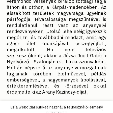
versmondó versenyek bírálóbizottsági tagja
itthon és otthon, a Kárpát-medencében. Az
elszakított területek magyarsága ügyeinek
pártfogója. Hivatalossága megszűntével is
rendületlenül részt vesz az anyanyelvi
rendezvényeken. Utolsó leheletéig igyekszik
megőrizni és továbbadni mindazt, amit egy
egész élet munkájával összegyűjtött,
megalkotott. Ha nem televíziós
szerkesztőként, akkor a Józsa Judit Galéria
Nyelvőrző Szalonjának háziasszonyaként.
Méltán népszerű az anyanyelvi mozgalmak
tagjainak körében: életművével, példás
emberségével, a hagyományok ápolásával,
értékteremtésével és -őrzésével okkal
érdemelte ki az Arany Kazinczy-díjat.
Ez a weboldal sütiket használ a felhasználói élmény