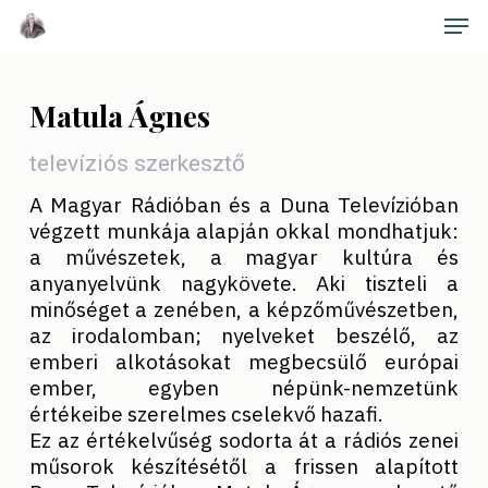
Skip
Men
to
main
Close
content
Menu
Matula Ágnes
televíziós szerkesztő
A Magyar Rádióban és a Duna Televízióban
végzett munkája alapján okkal mondhatjuk:
a művészetek, a magyar kultúra és
anyanyelvünk nagykövete. Aki tiszteli a
minőséget a zenében, a képzőművészetben,
az irodalomban; nyelveket beszélő, az
emberi alkotásokat megbecsülő európai
ember, egyben népünk-nemzetünk
értékeibe szerelmes cselekvő hazafi.
Ez az értékelvűség sodorta át a rádiós zenei
műsorok készítésétől a frissen alapított