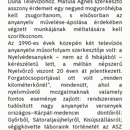
Duna Televízióhoz. Matula Ágnes szerkesztő
asszony érdemeit egy negyed mogyoróhéjba
kell zsugorítanom, s elsősorban az
anyanyelv művelése-ápolása érdekében
végzett munkájának méltatására kell
szorítkoznom.
Az 1990-es évek közepén két televíziós
anyanyelvi műsorfolyam szerkesztője volt: a
Nyelvédesanyánk – nem az ő hibájából –
kérészéletű lett, a méltán népszerű
Nyelvőrző viszont 20 éven át jelentkezett.
Forgatócsoportjával ott volt „minden
kilométerkőnél”, mindenütt, ahol a
nyelvművelő mozgalmaknak valamely
fontos eseménye zajlott: rendszeresen
tudósított nagy anyanyelvi versenyek
országos–Kárpát-medencei döntőiről:
Győrből, Sátoraljaújhelyről, Kisújszállásról;
végigkövette táboraink történetét az ASZ