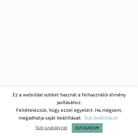
Ez a weboldal sütiket használ a felhasználói élmény
javításához.
Feltételezzük, hogy ezzel egyetért. Ha mégsem,
© 2026 Kazinczy-díj Alapítvány.
megadhatja saját beállításait.
Süti beállítások
Süti szabályzat
ELFOGADOM