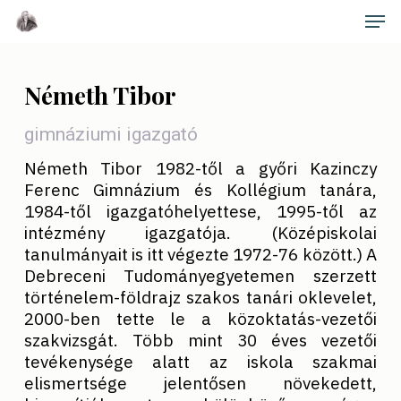
Skip
Men
to
main
Close
content
Menu
Németh Tibor
gimnáziumi igazgató
Németh Tibor 1982-től a győri Kazinczy
Ferenc Gimnázium és Kollégium tanára,
1984-től igazgatóhelyettese, 1995-től az
intézmény igazgatója. (Középiskolai
tanulmányait is itt végezte 1972-76 között.) A
Debreceni Tudományegyetemen szerzett
történelem-földrajz szakos tanári oklevelet,
2000-ben tette le a közoktatás-vezetői
szakvizsgát. Több mint 30 éves vezetői
tevékenysége alatt az iskola szakmai
elismertsége jelentősen növekedett,