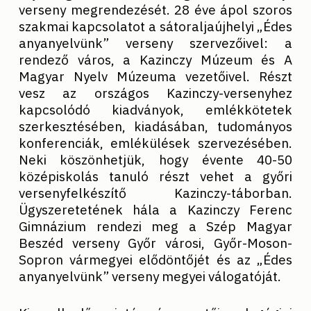
verseny megrendezését. 28 éve ápol szoros
szakmai kapcsolatot a sátoraljaújhelyi „Édes
anyanyelvünk” verseny szervezőivel: a
rendező város, a Kazinczy Múzeum és A
Magyar Nyelv Múzeuma vezetőivel. Részt
vesz az országos Kazinczy-versenyhez
kapcsolódó kiadványok, emlékkötetek
szerkesztésében, kiadásában, tudományos
konferenciák, emlékülések szervezésében.
Neki köszönhetjük, hogy évente 40-50
középiskolás tanuló részt vehet a győri
versenyfelkészítő Kazinczy-táborban.
Ügyszeretetének hála a Kazinczy Ferenc
Gimnázium rendezi meg a Szép Magyar
Beszéd verseny Győr városi, Győr-Moson-
Sopron vármegyei elődöntőjét és az „Édes
anyanyelvünk” verseny megyei válogatóját.