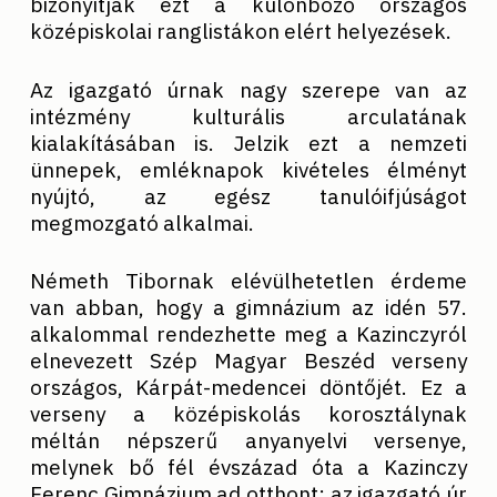
bizonyítják ezt a különböző országos
középiskolai ranglistákon elért helyezések.
Az igazgató úrnak nagy szerepe van az
intézmény kulturális arculatának
kialakításában is. Jelzik ezt a nemzeti
ünnepek, emléknapok kivételes élményt
nyújtó, az egész tanulóifjúságot
megmozgató alkalmai.
Németh Tibornak elévülhetetlen érdeme
van abban, hogy a gimnázium az idén 57.
alkalommal rendezhette meg a Kazinczyról
elnevezett Szép Magyar Beszéd verseny
országos, Kárpát-medencei döntőjét. Ez a
verseny a középiskolás korosztálynak
méltán népszerű anyanyelvi versenye,
melynek bő fél évszázad óta a Kazinczy
Ferenc Gimnázium ad otthont; az igazgató úr