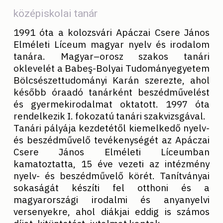
középiskolai tanár
1991 óta a kolozsvári Apáczai Csere János
Elméleti Líceum magyar nyelv és irodalom
tanára. Magyar–orosz szakos tanári
oklevelét a Babeş-Bolyai Tudományegyetem
Bölcsészettudományi Karán szerezte, ahol
később óraadó tanárként beszédművelést
és gyermekirodalmat oktatott. 1997 óta
rendelkezik I. fokozatú tanári szakvizsgával.
Tanári pályája kezdetétől kiemelkedő nyelv-
és beszédművelő tevékenységét az Apáczai
Csere János Elméleti Líceumban
kamatoztatta, 15 éve vezeti az intézmény
nyelv- és beszédművelő körét. Tanítványai
sokaságát készíti fel otthoni és a
magyarországi irodalmi és anyanyelvi
versenyekre, ahol diákjai eddig is számos