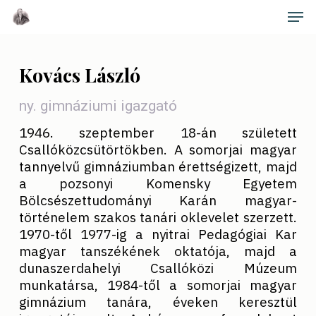
Skip
Men
to
main
Close
content
Menu
Kovács László
ny. gimnáziumi igazgató
1946. szeptember 18-án született
Csallóközcsütörtökben. A somorjai magyar
tannyelvű gimnáziumban érettségizett, majd
a pozsonyi Komensky Egyetem
Bölcsészettudományi Karán magyar-
történelem szakos tanári oklevelet szerzett.
1970-től 1977-ig a nyitrai Pedagógiai Kar
magyar tanszékének oktatója, majd a
dunaszerdahelyi Csallóközi Múzeum
munkatársa, 1984-től a somorjai magyar
gimnázium tanára, éveken keresztül