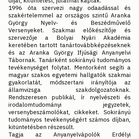
díjat, kitüntetést, jutalmat kaptak.
1996 óta szervezi nagy odaadással és
szakértelemmel az országos szintű Aranka
György Nyelv- és Beszédművelő
Versenyeket. Szakmai előkészítője és
szervezője a Bolyai Nyári Akadémia
keretében tartott tanártovábbképzéseknek
és az Aranka György Ifjúsági Anyanyelvi
Tábornak. Tanárként sokirányú tudományos
tevékenységet folytat. Mentorként segíti a
magyar szakos egyetemi hallgatók szakmai
gyakorlatát, módszertani irányítója az
államvizsga szakdolgozatoknak.
Rendszeresen publikál, ír nyelvészeti és
irodalomtudományi jegyzetek,
versenybeszámolókat, cikkeket. Sokirányú
tudományos tevékenységért számos díjban,
kitüntetésben részesült.
Tagja az Anyanyelvápolók Erdélyi