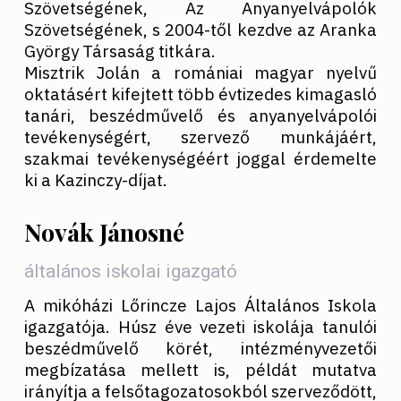
Szövetségének, Az Anyanyelvápolók
Szövetségének, s 2004-től kezdve az Aranka
György Társaság titkára.
Misztrik Jolán a romániai magyar nyelvű
oktatásért kifejtett több évtizedes kimagasló
tanári, beszédművelő és anyanyelvápolói
tevékenységért, szervező munkájáért,
szakmai tevékenységéért joggal érdemelte
ki a Kazinczy-díjat.
Novák Jánosné
általános iskolai igazgató
A mikóházi Lőrincze Lajos Általános Iskola
igazgatója. Húsz éve vezeti iskolája tanulói
beszédművelő körét, intézményvezetői
megbízatása mellett is, példát mutatva
irányítja a felsőtagozatosokból szerveződött,