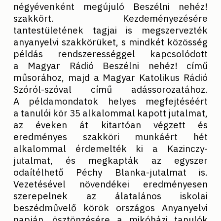
négyévenként megújuló Beszélni nehéz!
szakkört. Kezdeményezésére
tantestületének tagjai is megszervezték
anyanyelvi szakkörüket, s mindkét közösség
példás rendszerességgel kapcsolódott
a Magyar Rádió Beszélni nehéz! című
műsorához, majd a Magyar Katolikus Rádió
Szóról-szóval című adássorozatához.
A példamondatok helyes megfejtéséért
a tanulói kör 35 alkalommal kapott jutalmat,
az éveken át kitartóan végzett és
eredményes szakköri munkáért hét
alkalommal érdemelték ki a Kazinczy-
jutalmat, és megkapták az egyszer
odaítélhető Péchy Blanka-jutalmat is.
Vezetésével növendékei eredményesen
szerepelnek az álatalános iskolai
beszédművelő körök országos Anyanyelvi
napján, ösztönzésére a mikóházi tanulók