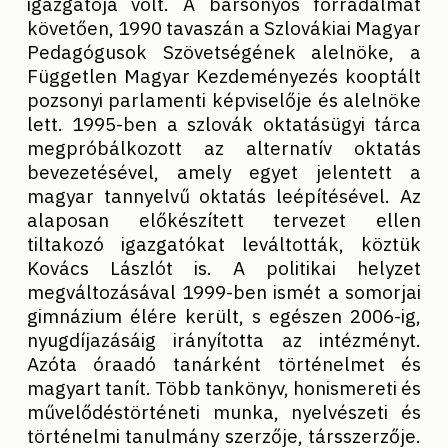
igazgatója volt. A bársonyos forradalmat
követően, 1990 tavaszán a Szlovákiai Magyar
Pedagógusok Szövetségének alelnöke, a
Független Magyar Kezdeményezés kooptált
pozsonyi parlamenti képviselője és alelnöke
lett. 1995-ben a szlovák oktatásügyi tárca
megpróbálkozott az alternatív oktatás
bevezetésével, amely egyet jelentett a
magyar tannyelvű oktatás leépítésével. Az
alaposan előkészített tervezet ellen
tiltakozó igazgatókat leváltották, köztük
Kovács Lászlót is. A politikai helyzet
megváltozásával 1999-ben ismét a somorjai
gimnázium élére került, s egészen 2006-ig,
nyugdíjazásáig irányította az intézményt.
Azóta óraadó tanárként történelmet és
magyart tanít. Több tankönyv, honismereti és
művelődéstörténeti munka, nyelvészeti és
történelmi tanulmány szerzője, társszerzője.