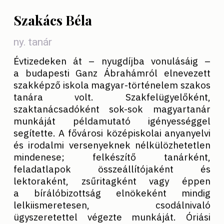
Szakács Béla
ny. tanár
Évtizedeken át – nyugdíjba vonulásáig –
a budapesti Ganz Ábrahámról elnevezett
szakképző iskola magyar-történelem szakos
tanára volt. Szakfelügyelőként,
szaktanácsadóként sok-sok magyartanár
munkáját példamutató igényességgel
segítette. A fővárosi középiskolai anyanyelvi
és irodalmi versenyeknek nélkülözhetetlen
mindenese; felkészítő tanárként,
feladatlapok összeállítójaként és
lektoraként, zsűritagként vagy éppen
a bírálóbizottság elnökeként mindig
lelkiismeretesen, csodálnivaló
ügyszeretettel végezte munkáját. Óriási