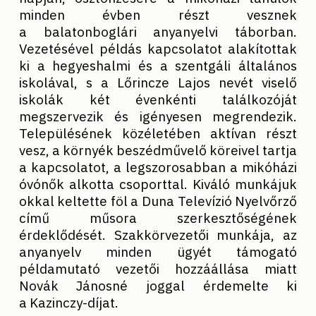
minden évben részt vesznek
a balatonboglári anyanyelvi táborban.
Vezetésével példás kapcsolatot alakítottak
ki a hegyeshalmi és a szentgáli általános
iskolával, s a Lőrincze Lajos nevét viselő
iskolák két évenkénti találkozóját
megszervezik és igényesen megrendezik.
Településének közéletében aktívan részt
vesz, a környék beszédművelő köreivel tartja
a kapcsolatot, a legszorosabban a mikóházi
óvónők alkotta csoporttal. Kiváló munkájuk
okkal keltette föl a Duna Televízió Nyelvőrző
című műsora szerkesztőségének
érdeklődését. Szakkörvezetői munkája, az
anyanyelv minden ügyét támogató
példamutató vezetői hozzáállása miatt
Novák Jánosné joggal érdemelte ki
a Kazinczy-díjat.