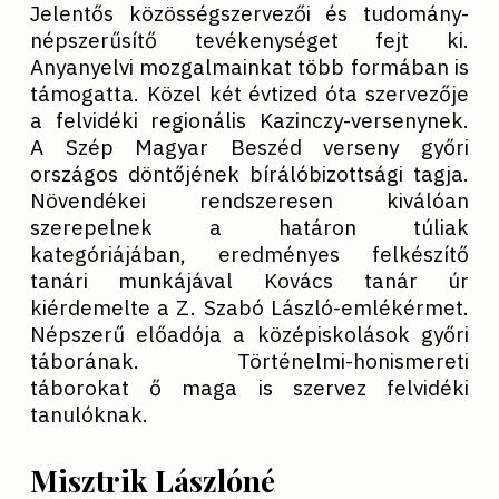
Jelentős közösségszervezői és tudomány-
népszerűsítő tevékenységet fejt ki.
Anyanyelvi mozgalmainkat több formában is
támogatta. Közel két évtized óta szervezője
a felvidéki regionális Kazinczy-versenynek.
A Szép Magyar Beszéd verseny győri
országos döntőjének bírálóbizottsági tagja.
Növendékei rendszeresen kiválóan
szerepelnek a határon túliak
kategóriájában, eredményes felkészítő
tanári munkájával Kovács tanár úr
kiérdemelte a Z. Szabó László-emlékérmet.
Népszerű előadója a középiskolások győri
táborának. Történelmi-honismereti
táborokat ő maga is szervez felvidéki
tanulóknak.
Misztrik Lászlóné