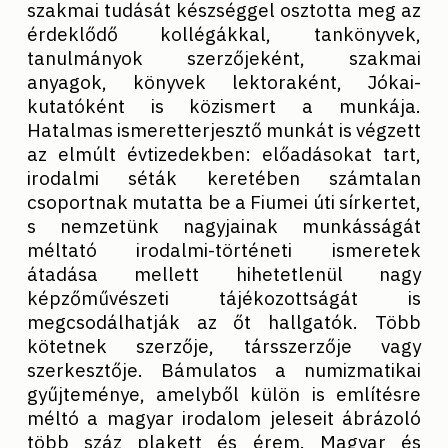
szakmai tudását készséggel osztotta meg az
érdeklődő kollégákkal, tankönyvek,
tanulmányok szerzőjeként, szakmai
anyagok, könyvek lektoraként, Jókai-
kutatóként is közismert a munkája.
Hatalmas ismeretterjesztő munkát is végzett
az elmúlt évtizedekben: előadásokat tart,
irodalmi séták keretében számtalan
csoportnak mutatta be a Fiumei úti sírkertet,
s nemzetünk nagyjainak munkásságát
méltató irodalmi-történeti ismeretek
átadása mellett hihetetlenül nagy
képzőművészeti tájékozottságát is
megcsodálhatják az őt hallgatók. Több
kötetnek szerzője, társszerzője vagy
szerkesztője. Bámulatos a numizmatikai
gyűjteménye, amelyből külön is említésre
méltó a magyar irodalom jeleseit ábrázoló
több száz plakett és érem. Magyar és