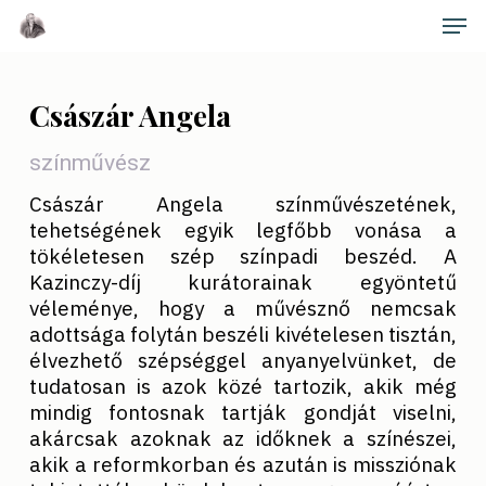
Skip
Men
to
main
Close
content
Menu
Császár Angela
színművész
Császár Angela színművészetének,
tehetségének egyik legfőbb vonása a
tökéletesen szép színpadi beszéd. A
Kazinczy-díj kurátorainak egyöntetű
véleménye, hogy a művésznő nemcsak
adottsága folytán beszéli kivételesen tisztán,
élvezhető szépséggel anyanyelvünket, de
tudatosan is azok közé tartozik, akik még
mindig fontosnak tartják gondját viselni,
akárcsak azoknak az időknek a színészei,
akik a reformkorban és azután is missziónak