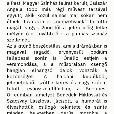
a Pesti Magyar Színház felirat került, Császár
Angela több más régi művész társával
együtt, akik közül sajnos már sokan nem
élnek, továbbra is „nemzetisnek” tartotta
magát, vagyis 2ooo-től a jelen időig lelke
mélyén ő is tovább őrzi a patinás színház
szellemét.
Az a kitűnő beszédstílus, ami a drámákban is
magával ragadó, érvényesül pódium
fellépései során is. Önálló estjein a
versmondása, s a műsoraiban csengő
hangján elhangzó dalok vonzzák a
közönséget. A hajdani kuplékból,
jelenetekből szőtt sikeres és nagy szériát
futott revüösszeállításban, a Budapest
Orfeumban, amelyet Benedek Miklóssal és
Szacsvay Lászlóval játszott, a humorát is
élvezhettük, csillogó tekintete és szinte
minden helyzetben derűs mosolya a