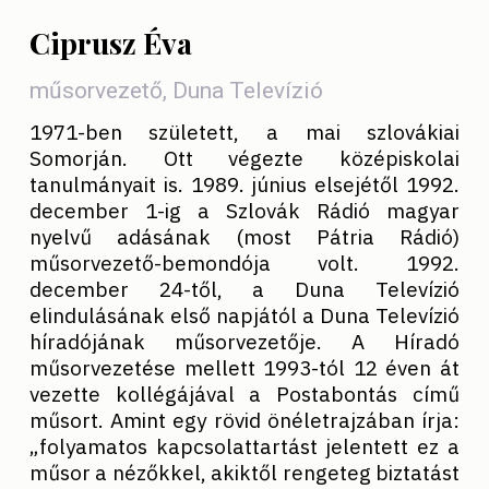
Ciprusz Éva
műsorvezető, Duna Televízió
1971-ben született, a mai szlovákiai
Somorján. Ott végezte középiskolai
tanulmányait is. 1989. június elsejétől 1992.
december 1-ig a Szlovák Rádió magyar
nyelvű adásának (most Pátria Rádió)
műsorvezető-bemondója volt. 1992.
december 24-től, a Duna Televízió
elindulásának első napjától a Duna Televízió
híradójának műsorvezetője. A Híradó
műsorvezetése mellett 1993-tól 12 éven át
vezette kollégájával a Postabontás című
műsort. Amint egy rövid önéletrajzában írja:
„folyamatos kapcsolattartást jelentett ez a
műsor a nézőkkel, akiktől rengeteg biztatást