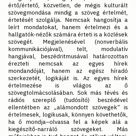
értő/értető, közvetlen, de mégis kulturált
szövegmondása mindig a szöveg értelmét,
értetését szolgálja. Nemcsak hangosítja a
leírt mondatokat, hanem értelmezi és a
hallgatók-nézők számára érteti is a közlések
szövegét. Megjelenésével (nonverbális
kommunikációjával), telt, modulatív
hangjával, beszédritmusával határozottan
érezteti nemcsak az egyes hírek
mondandóját, hanem az egész híradó
szerkezetét, logikáját is. Az egyes hírek
értelmezése is világos az ő
szövegtolmácsolásában. Sok más tévés és
rádiós szereplő (tudósító) beszédével
ellentétben az „alámondott szövegek” is
értelmesek, logikusak, könnyen követhetők,
ha ő mondja–olvassa fel a képek alá a
kiegészítő-narráló szövegeket. Más