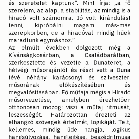
és szeretetet kaptunk”. Mint írja: „a fő
szerelem, az alap, a stabilitás, az mindig is a
híradó volt számomra. Jó volt kirándulást
tenni, kipróbálni magam más-más
szerepkörben, de a híradóval mindig hűek
maradtunk egymáshoz.”
Az elmúlt években dolgozott még a
Kívánságkosárban, a Családbarátban,
szerkesztette és vezette a Dunateret, a
hétvégi műsorajánlót és részt vett a Duna
tévé néhány karácsonyi és szilveszteri
műsorának előkészítésében és
megvalósításában. Fő műfaja mégis a Híradó
műsorvezetése, amelyben érezhetően
otthonosan mozog: viszi a műfaj ritmusát,
feszességét. Határozottan érezteti az
elhangzó szövegek értelmét, logikáját. Telt,
kellemes, mindig üde hangja, logikus
hangsúlyozása, hanglejtése, beszédritmusa