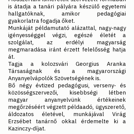
is átadja a tanári pályára készülő egyetemi
hallgatóknak, amikor pedagógiai
gyakorlatra fogadja őket.
Munkáját példamutató alázattal, nagy-nagy
igényességgel végzi, egészé életét a
szolgálat, az erdélyi magyarság
megmaradása iránt érzett felelősség hatja
át.
Tagja a kolozsvári Georgius Aranka
Társaságnak és a magyarországi
Anyanyelvápolók Szövetségének is.
Bő négy évtized pedagógusi, verseny- és
közösségszervezői, kisebbségi létben
magyar anyanyelvünk értékeinek
megőrzéséért végzett példaadó, ügyszerető,
áldozatos életével, munkájával Virág
Erzsébet tanárnő okkal érdemelte ki a
Kazinczy-díjat.