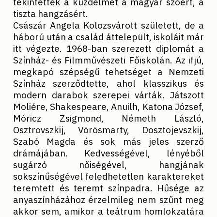
tekintették a küzdelmet a magyar szóért, a
tiszta hangzásért.
Császár Angela Kolozsvárott született, de a
háború után a család áttelepült, iskoláit már
itt végezte. 1968-ban szerezett diplomát a
Színház- és Filmművészeti Főiskolán. Az ifjú,
megkapó szépségű tehetséget a Nemzeti
Színház szerződtette, ahol klasszikus és
modern darabok szerepei várták. Játszott
Moliére, Shakespeare, Anuilh, Katona József,
Móricz Zsigmond, Németh László,
Osztrovszkij, Vörösmarty, Dosztojevszkij,
Szabó Magda és sok más jeles szerző
drámájában. Kedvességével, lényéből
sugárzó nőiségével, hangjának
sokszínűségével feledhetetlen karaktereket
teremtett és teremt színpadra. Hűsége az
anyaszínházához érzelmileg nem szűnt meg
akkor sem, amikor a teátrum homlokzatára