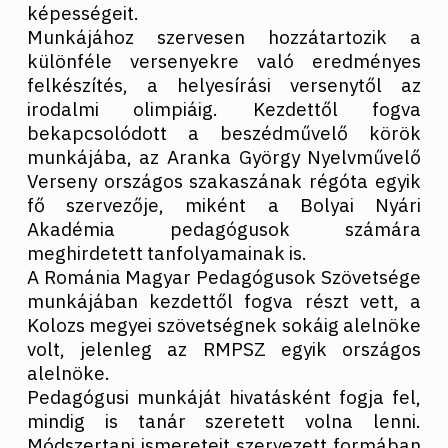
képességeit.
Munkájához szervesen hozzátartozik a
különféle versenyekre való eredményes
felkészítés, a helyesírási versenytől az
irodalmi olimpiáig. Kezdettől fogva
bekapcsolódott a beszédművelő körök
munkájába, az Aranka György Nyelvművelő
Verseny országos szakaszának régóta egyik
fő szervezője, miként a Bolyai Nyári
Akadémia pedagógusok számára
meghirdetett tanfolyamainak is.
A Románia Magyar Pedagógusok Szövetsége
munkájában kezdettől fogva részt vett, a
Kolozs megyei szövetségnek sokáig alelnöke
volt, jelenleg az RMPSZ egyik országos
alelnöke.
Pedagógusi munkáját hivatásként fogja fel,
mindig is tanár szeretett volna lenni.
Módszertani ismereteit szervezett formában