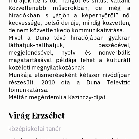
műfajokhoz is tud hangot és stílust váltani.
Közvetlenebb műsorokban, de még a
híradókban is „átjön a képernyőről” női
kedvessége, belső derűje, mindig közvetlen,
de nem közvetlenkedő kommunikativitása.
Mivel a Duna tévé híradójában gyakran
láthatjuk-hallhatjuk, beszédével,
megjelenésével, nyelvi és nonverbális
magatartásával példája lehet a kulturált
közéleti megnyilatkozásnak.
Munkája elismeréseként kétszer nívódíjban
részesült. 2010 óta a Duna Televízió
főmunkatársa.
Méltán megérdemli a Kazinczy-díjat.
Virág Erzsébet
középiskolai tanár