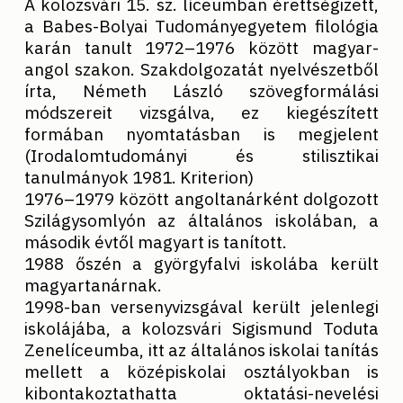
A kolozsvári 15. sz. líceumban érettségizett,
a Babes-Bolyai Tudományegyetem filológia
karán tanult 1972–1976 között magyar-
angol szakon. Szakdolgozatát nyelvészetből
írta, Németh László szövegformálási
módszereit vizsgálva, ez kiegészített
formában nyomtatásban is megjelent
(Irodalomtudományi és stilisztikai
tanulmányok 1981. Kriterion)
1976–1979 között angoltanárként dolgozott
Szilágysomlyón az általános iskolában, a
második évtől magyart is tanított.
1988 őszén a györgyfalvi iskolába került
magyartanárnak.
1998-ban versenyvizsgával került jelenlegi
iskolájába, a kolozsvári Sigismund Toduta
Zenelíceumba, itt az általános iskolai tanítás
mellett a középiskolai osztályokban is
kibontakoztathatta oktatási-nevelési