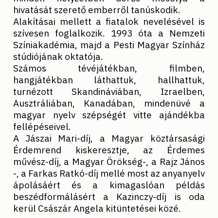
hivatását szerető emberről tanúskodik.
Alakításai mellett a fiatalok nevelésével is
szívesen foglalkozik. 1993 óta a Nemzeti
Színiakadémia, majd a Pesti Magyar Színház
stúdiójának oktatója.
Számos tévéjátékban, filmben,
hangjátékban láthattuk, hallhattuk,
turnézott Skandináviában, Izraelben,
Ausztráliában, Kanadában, mindenüvé a
magyar nyelv szépségét vitte ajándékba
fellépéseivel.
A Jászai Mari-díj, a Magyar köztársasági
Érdemrend kiskeresztje, az Érdemes
művész-díj, a Magyar Örökség-, a Rajz János
-, a Farkas Ratkó-díj mellé most az anyanyelv
ápolásáért és a kimagaslóan példás
beszédformálásért a Kazinczy-díj is oda
kerül Császár Angela kitüntetései közé.