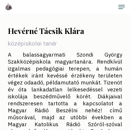
Skip
Men
to
main
Close
content
Menu
Hevérné Tácsik Klára
középiskolai tanár
A balassagyarmati Szondi György
Szakközépiskola magyartanára. Rendkívül
izgalmas pedagógiai terepen, a humán
értékek iránt kevéssé érzékeny területen
végez odaadó, példamutató munkát. Tizenöt
év óta lankadatlan lelkesedéssel vezeti
iskolája beszédművelő körét. Diákjaival
rendszeresen tartotta a kapcsolatot a
Magyar Rádió Beszélni nehéz! című
műsorával, majd az utóbbi években a
Magyar Katolikus Rádió Szóról-szóval