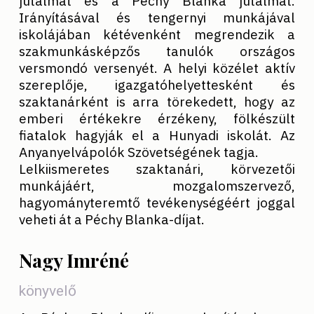
jutalmat és a Péchy Blanka jutalmat.
Irányításával és tengernyi munkájával
iskolájában kétévenként megrendezik a
szakmunkásképzős tanulók országos
versmondó versenyét. A helyi közélet aktív
szereplője, igazgatóhelyettesként és
szaktanárként is arra törekedett, hogy az
emberi értékekre érzékeny, fölkészült
fiatalok hagyják el a Hunyadi iskolát. Az
Anyanyelvápolók Szövetségének tagja.
Lelkiismeretes szaktanári, körvezetői
munkájáért, mozgalomszervező,
hagyományteremtő tevékenységéért joggal
veheti át a Péchy Blanka-díjat.
Nagy Imréné
könyvelő