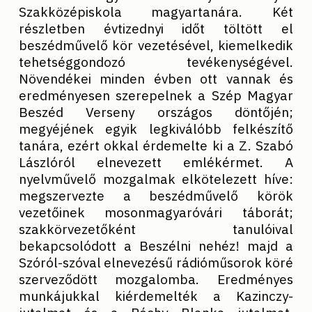
Szakközépiskola magyartanára. Két
részletben évtizednyi időt töltött el
beszédművelő kör vezetésével, kiemelkedik
tehetséggondozó tevékenységével.
Növendékei minden évben ott vannak és
eredményesen szerepelnek a Szép Magyar
Beszéd Verseny országos döntőjén;
megyéjének egyik legkiválóbb felkészítő
tanára, ezért okkal érdemelte ki a Z. Szabó
Lászlóról elnevezett emlékérmet. A
nyelvművelő mozgalmak elkötelezett híve:
megszervezte a beszédművelő körök
vezetőinek mosonmagyaróvári táborát;
szakkörvezetőként tanulóival
bekapcsolódott a Beszélni nehéz! majd a
Szóról-szóval elnevezésű rádióműsorok köré
szerveződött mozgalomba. Eredményes
munkájukkal kiérdemelték a Kazinczy-