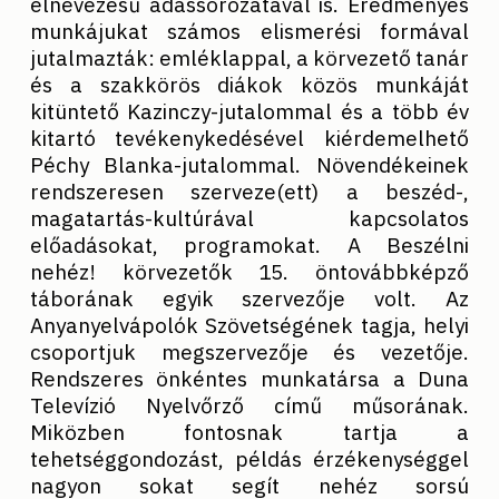
elnevezésű adássorozatával is. Eredményes
munkájukat számos elismerési formával
jutalmazták: emléklappal, a körvezető tanár
és a szakkörös diákok közös munkáját
kitüntető Kazinczy-jutalommal és a több év
kitartó tevékenykedésével kiérdemelhető
Péchy Blanka-jutalommal. Növendékeinek
rendszeresen szerveze(ett) a beszéd-,
magatartás-kultúrával kapcsolatos
előadásokat, programokat. A Beszélni
nehéz! körvezetők 15. öntovábbképző
táborának egyik szervezője volt. Az
Anyanyelvápolók Szövetségének tagja, helyi
csoportjuk megszervezője és vezetője.
Rendszeres önkéntes munkatársa a Duna
Televízió Nyelvőrző című műsorának.
Miközben fontosnak tartja a
tehetséggondozást, példás érzékenységgel
nagyon sokat segít nehéz sorsú