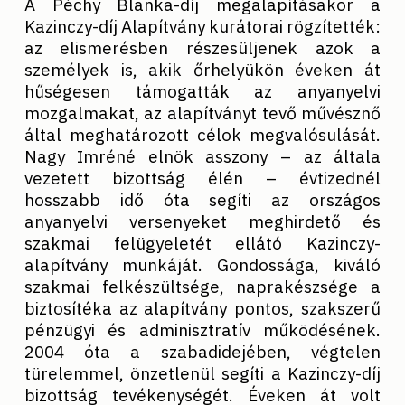
A Péchy Blanka-díj megalapításakor a
Kazinczy-díj Alapítvány kurátorai rögzítették:
az elismerésben részesüljenek azok a
személyek is, akik őrhelyükön éveken át
hűségesen támogatták az anyanyelvi
mozgalmakat, az alapítványt tevő művésznő
által meghatározott célok megvalósulását.
Nagy Imréné elnök asszony – az általa
vezetett bizottság élén – évtizednél
hosszabb idő óta segíti az országos
anyanyelvi versenyeket meghirdető és
szakmai felügyeletét ellátó Kazinczy-
alapítvány munkáját. Gondossága, kiváló
szakmai felkészültsége, naprakészsége a
biztosítéka az alapítvány pontos, szakszerű
pénzügyi és adminisztratív működésének.
2004 óta a szabadidejében, végtelen
türelemmel, önzetlenül segíti a Kazinczy-díj
bizottság tevékenységét. Éveken át volt