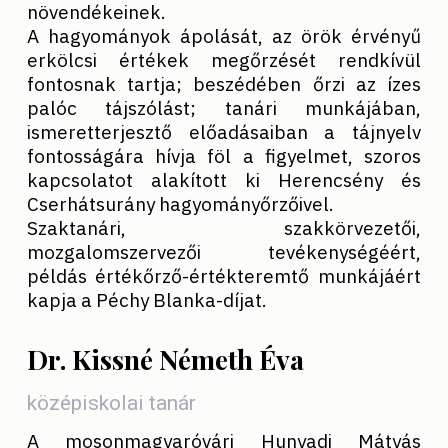
növendékeinek.
A hagyományok ápolását, az örök érvényű
erkölcsi értékek megőrzését rendkívül
fontosnak tartja; beszédében őrzi az ízes
palóc tájszólást; tanári munkájában,
ismeretterjesztő előadásaiban a tájnyelv
fontosságára hívja föl a figyelmet, szoros
kapcsolatot alakított ki Herencsény és
Cserhátsurány hagyományőrzőivel.
Szaktanári, szakkörvezetői,
mozgalomszervezői tevékenységéért,
példás értékőrző-értékteremtő munkájáért
kapja a Péchy Blanka-díjat.
Dr. Kissné Németh Éva
középiskolai tanár
A mosonmagyaróvári Hunyadi Mátyás