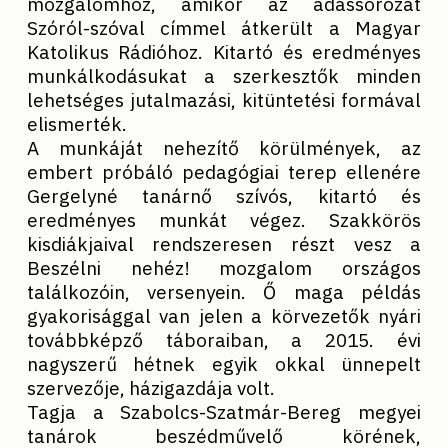
mozgalomhoz, amikor az adássorozat
Szóról-szóval címmel átkerült a Magyar
Katolikus Rádióhoz. Kitartó és eredményes
munkálkodásukat a szerkesztők minden
lehetséges jutalmazási, kitüntetési formával
elismerték.
A munkáját nehezítő körülmények, az
embert próbáló pedagógiai terep ellenére
Gergelyné tanárnő szívós, kitartó és
eredményes munkát végez. Szakkörös
kisdiákjaival rendszeresen részt vesz a
Beszélni nehéz! mozgalom országos
találkozóin, versenyein. Ő maga példás
gyakorisággal van jelen a körvezetők nyári
továbbképző táboraiban, a 2015. évi
nagyszerű hétnek egyik okkal ünnepelt
szervezője, házigazdája volt.
Tagja a Szabolcs-Szatmár-Bereg megyei
tanárok beszédművelő körének,