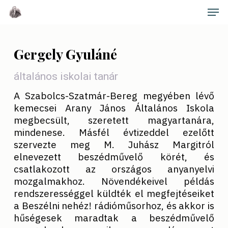
Skip
Men
to
main
Close
content
Menu
Gergely Gyuláné
általános iskolai tanár
A Szabolcs-Szatmár-Bereg megyében lévő
kemecsei Arany János Általános Iskola
megbecsült, szeretett magyartanára,
mindenese. Másfél évtizeddel ezelőtt
szervezte meg M. Juhász Margitról
elnevezett beszédművelő körét, és
csatlakozott az országos anyanyelvi
mozgalmakhoz. Növendékeivel példás
rendszerességgel küldték el megfejtéseiket
a Beszélni nehéz! rádióműsorhoz, és akkor is
hűségesek maradtak a beszédművelő