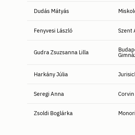
Dudás Mátyás
Miskol
Fenyvesi László
Szent 
Budape
Gudra Zsuzsanna Lilla
Gimná
Harkány Júlia
Jurisi
Seregi Anna
Corvin
Zsoldi Boglárka
Monori