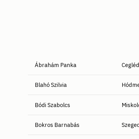
Ábrahám Panka
Cegléd
Blahó Szilvia
Hódmez
Bódi Szabolcs
Miskol
Bokros Barnabás
Szeged