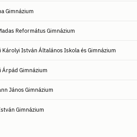
na Gimnázium
Madas Református Gimnázium
i Károlyi István Általános Iskola és Gimnázium
i Árpád Gimnázium
nn János Gimnázium
István Gimnázium