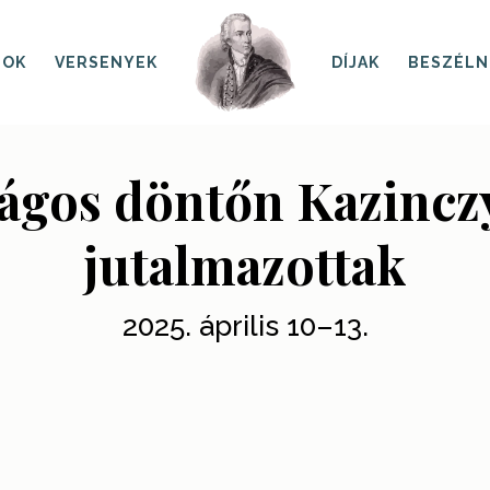
SOK
VERSENYEK
DÍJAK
BESZÉLN
szágos döntőn Kazinc
jutalmazottak
2025. április 10–13.