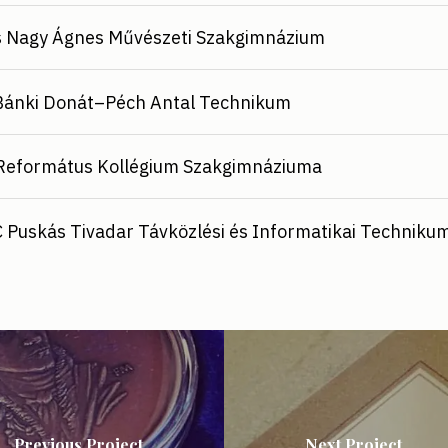
 Nagy Ágnes Művészeti Szakgimnázium
Bánki Donát–Péch Antal Technikum
Református Kollégium Szakgimnáziuma
Puskás Tivadar Távközlési és Informatikai Techniku
Previous Project
Next Project