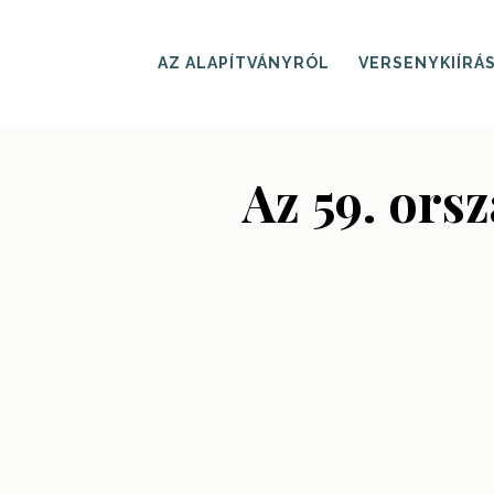
Skip
to
main
AZ ALAPÍTVÁNYRÓL
VERSENYKIÍRÁ
content
Az 59. or