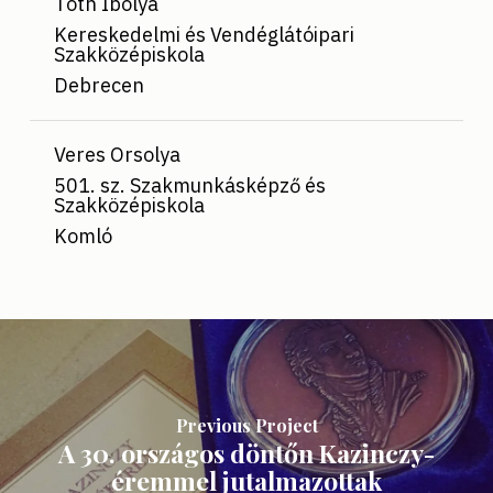
Tóth Ibolya
Kereskedelmi és Vendéglátóipari
Szakközépiskola
Debrecen
Veres Orsolya
501. sz. Szakmunkásképző és
Szakközépiskola
Komló
Previous Project
A 30. országos döntőn Kazinczy-
éremmel jutalmazottak