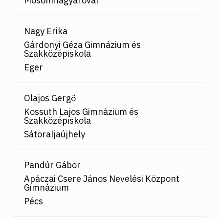
Mosonmagyaróvár
Nagy Erika
Gárdonyi Géza Gimnázium és
Szakközépiskola
Eger
Olajos Gergő
Kossuth Lajos Gimnázium és
Szakközépiskola
Sátoraljaújhely
Pandúr Gábor
Apáczai Csere János Nevelési Központ
Gimnázium
Pécs