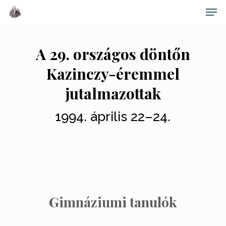
Skip
Men
to
main
Close
content
Menu
A 29. országos döntőn
Kazinczy-éremmel
jutalmazottak
1994. április 22–24.
Gimnáziumi tanulók