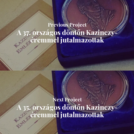
Previous Project
A 37. országos döntőn Kazinczy-
éremmel jutalmazottak
Next Project
A 35. országos döntőn Kazinczy-
éremmel jutalmazottak