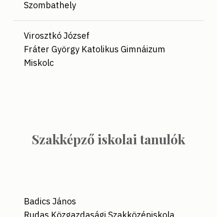
Szombathely
Virosztkó József
Fráter György Katolikus Gimnáizum
Miskolc
Szakképző iskolai tanulók
Badics János
Rudas Közgazdasági Szakközépiskola