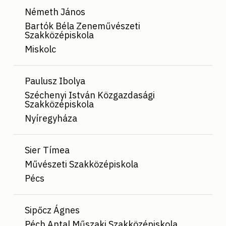
Németh János
Bartók Béla Zeneművészeti
Szakközépiskola
Miskolc
Paulusz Ibolya
Széchenyi István Közgazdasági
Szakközépiskola
Nyíregyháza
Sier Tímea
Művészeti Szakközépiskola
Pécs
Sipőcz Ágnes
Péch Antal Műszaki Szakközépiskola