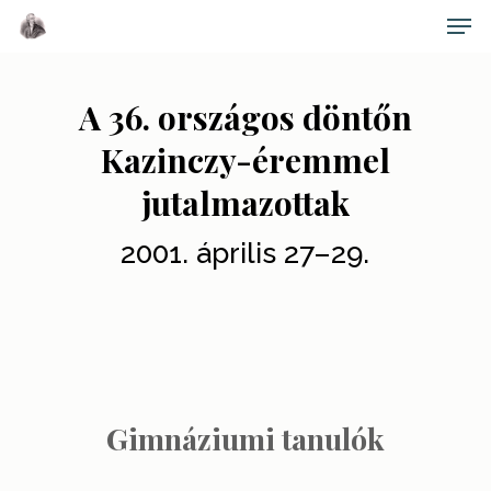
Skip
Men
to
main
Close
content
Menu
A 36. országos döntőn
Kazinczy-éremmel
jutalmazottak
2001. április 27–29.
Gimnáziumi tanulók