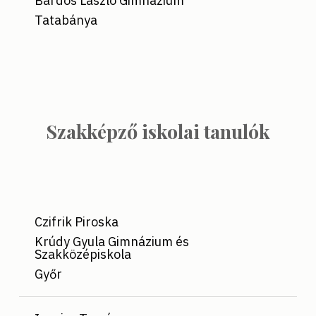
Bárdos László Gimnázium
Tatabánya
Szakképző iskolai tanulók
Czifrik Piroska
Krúdy Gyula Gimnázium és
Szakközépiskola
Győr