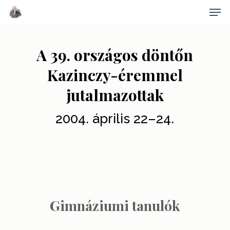
Skip
Men
to
main
Close
content
Menu
A 39. országos döntőn
Kazinczy-éremmel
jutalmazottak
2004. április 22–24.
Gimnáziumi tanulók