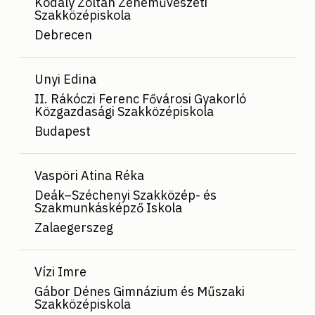
Kodály Zoltán Zeneművészeti
Szakközépiskola
Debrecen
Unyi Edina
II. Rákóczi Ferenc Fővárosi Gyakorló
Közgazdasági Szakközépiskola
Budapest
Vaspöri Atina Réka
Deák–Széchenyi Szakközép- és
Szakmunkásképző Iskola
Zalaegerszeg
Vízi Imre
Gábor Dénes Gimnázium és Műszaki
Szakközépiskola