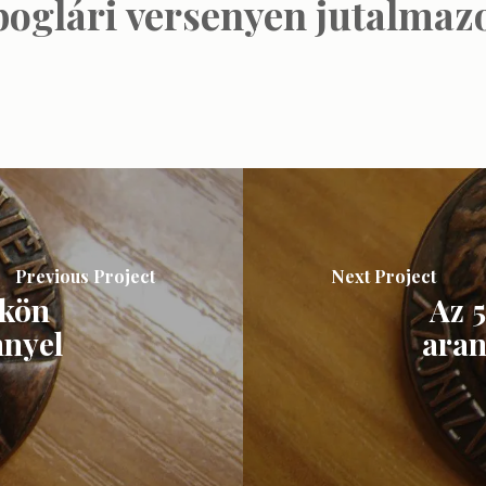
boglári versenyen jutalmazo
Previous Project
Next Project
őkön
Az 
nnyel
aran