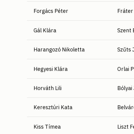
Forgács Péter
Fráter
Gál Klára
Szent 
Harangozó Nikoletta
Szűts 
Hegyesi Klára
Orlai 
Horváth Lili
Bólyai
Keresztúri Kata
Belvár
Kiss Tímea
Liszt 