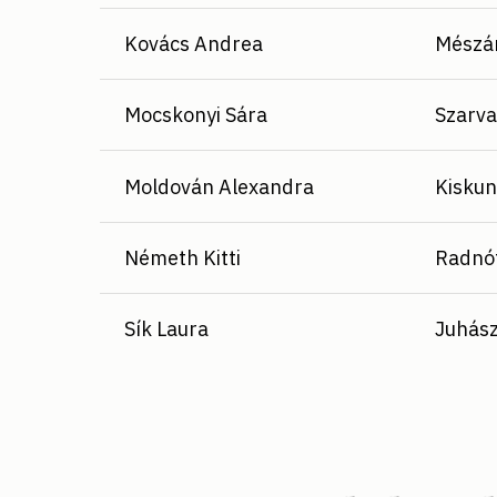
Kovács Andrea
Mészár
Mocskonyi Sára
Szarva
Moldován Alexandra
Kiskun
Németh Kitti
Radnót
Sík Laura
Juhász