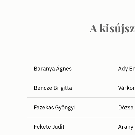
A kisújsz
Baranya Ágnes
Ady En
Bencze Brigitta
Várkon
Fazekas Gyöngyi
Dózsa 
Fekete Judit
Arany 