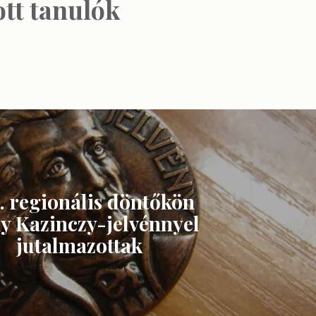
tt tanulók
5. regionális döntőkön
y Kazinczy-jelvénnyel
jutalmazottak