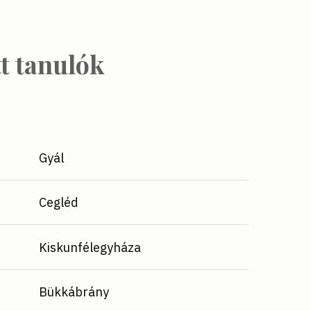
tt tanulók
Gyál
Cegléd
Kiskunfélegyháza
Bükkábrány