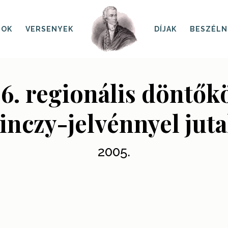
SOK
VERSENYEK
DÍJAK
BESZÉLN
 6. regionális döntők
inczy-jelvénnyel jut
2005.