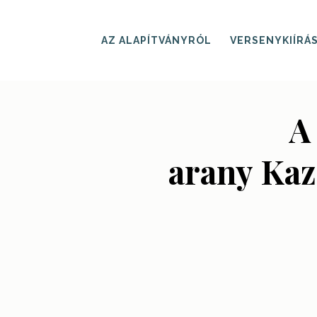
Skip
to
main
AZ ALAPÍTVÁNYRÓL
VERSENYKIÍRÁ
content
A
arany Kaz