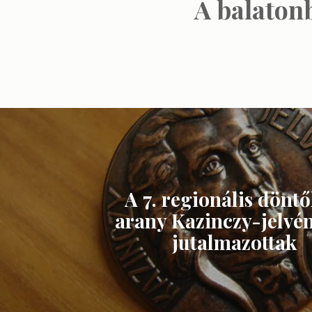
A balaton
A 7. regionális dönt
arany Kazinczy-jelvé
jutalmazottak