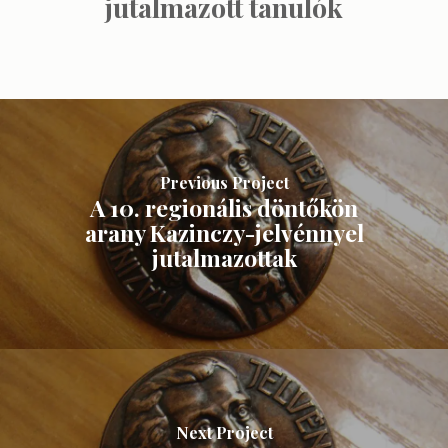
jutalmazott tanulók
Previous Project
A 10. regionális döntőkön
arany Kazinczy-jelvénnyel
jutalmazottak
Next Project