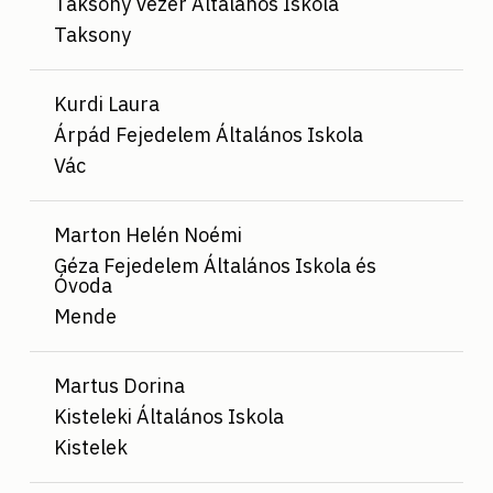
Taksony Vezér Általános Iskola
Taksony
Kurdi Laura
Árpád Fejedelem Általános Iskola
Vác
Marton Helén Noémi
Géza Fejedelem Általános Iskola és
Óvoda
Mende
Martus Dorina
Kisteleki Általános Iskola
Kistelek