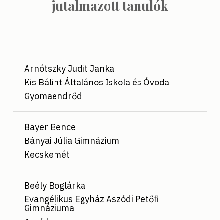
jutalmazott tanulók
Arnótszky Judit Janka
Kis Bálint Általános Iskola és Óvoda
Gyomaendrőd
Bayer Bence
Bányai Júlia Gimnázium
Kecskemét
Beély Boglárka
Evangélikus Egyház Aszódi Petőfi
Gimnáziuma