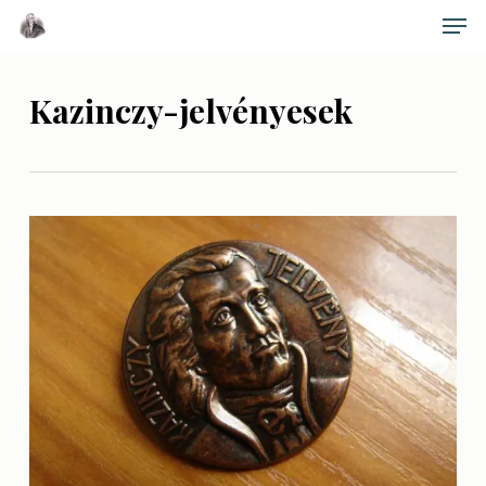
Skip
Men
to
main
Close
content
Menu
Kazinczy-jelvényesek