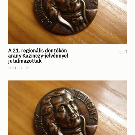
A 21. regionális döntőkön
0
arany Kazinczy-jelvénnyel
jutalmazottak
2021. 07. 03.