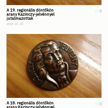
A 19. regionális döntőkön
0
arany Kazinczy-jelvénnyel
jutalmazottak
2018. 11. 20.
A 18. regionális döntőkön
0
arany Kazinczy-jelvénnyel