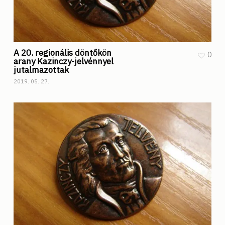
A 20. regionális döntőkön
0
arany Kazinczy-jelvénnyel
jutalmazottak
2019. 05. 27.