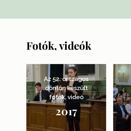
Fotók, videók
Learn
Learn
more
more
Az 52. országos
döntőn készült
fotók, videó
2017