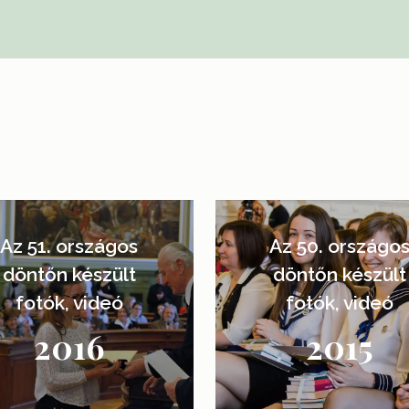
Learn
more
Az 51. országos
Az 50. országo
döntőn készült
döntőn készült
fotók, videó
fotók, videó
2016
2015