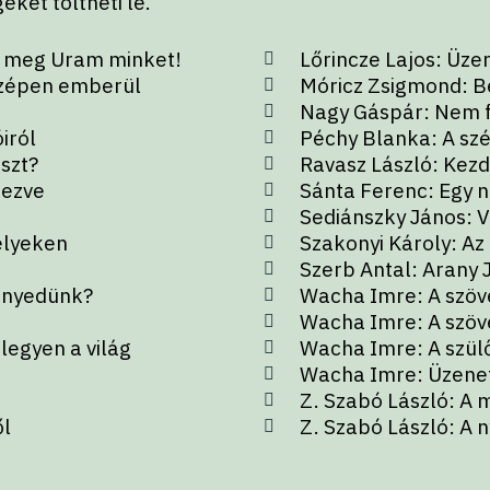
ket töltheti le.
s meg Uram minket!
Lőrincze Lajos: Üz
szépen emberül
Móricz Zsigmond: B
Nagy Gáspár: Nem fé
iról
Péchy Blanka: A sz
szt?
Ravasz László: Kezd
kezve
Sánta Ferenc: Egy n
Sediánszky János: 
elyeken
Szakonyi Károly: Az 
Szerb Antal: Arany 
ényedünk?
Wacha Imre: A szöv
Wacha Imre: A szöv
legyen a világ
Wacha Imre: A szülő
Wacha Imre: Üzene
Z. Szabó László: A 
ől
Z. Szabó László: A n