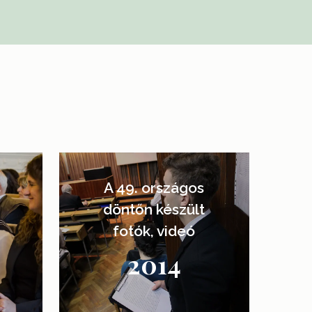
Learn
more
s
A 49. országos
döntőn készült
fotók, videó
2014