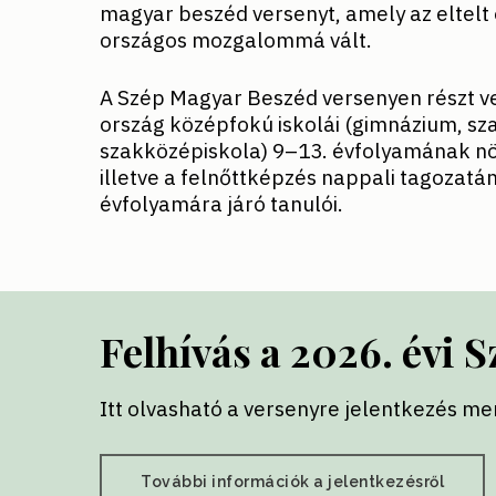
magyar beszéd versenyt, amely az eltelt 
országos mozgalommá vált.
A Szép Magyar Beszéd versenyen részt v
ország középfokú iskolái (gimnázium, s
szakközépiskola) 9–13. évfolyamának n
illetve a felnőttképzés nappali tagozat
évfolyamára járó tanulói.
Felhívás a 2026. évi 
Itt olvasható a versenyre jelentkezés men
További információk a jelentkezésről