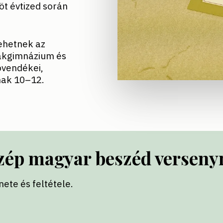
öt évtized során
ehetnek az
zakgimnázium és
övendékei,
ának 10–12.
Szép magyar beszéd verseny
ete és feltétele.