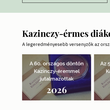
Kazinczy-érmes diák
A legeredményesebb versenyzők az orsz
'.get_the_title().'
'.get_th
A 60. országos döntőn
Az 
Kazinczy-éremmel
K
jutalmazottak
2026