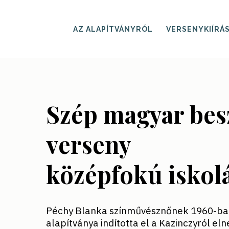
Skip
to
main
AZ ALAPÍTVÁNYRÓL
VERSENYKIÍRÁ
content
Szép magyar bes
verseny
középfokú iskol
Péchy Blanka színművésznőnek 1960-ban
alapítványa indította el a Kazinczyról el