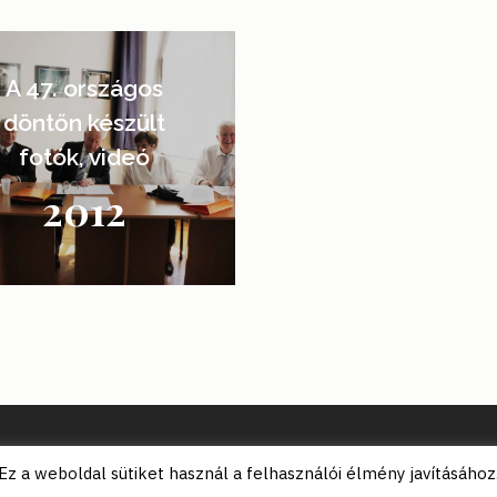
A 47. országos
döntőn készült
fotók, videó
2012
© 2026 Kazinczy-díj Alapítvány.
Ez a weboldal sütiket használ a felhasználói élmény javításához