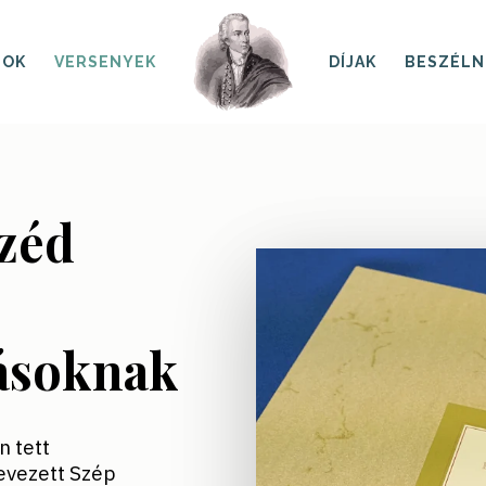
SOK
VERSENYEK
DÍJAK
BESZÉLN
zéd
ásoknak
 tett
nevezett Szép