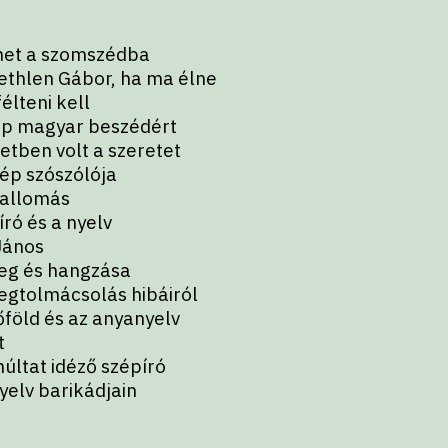
enet a szomszédba
ethlen Gábor, ha ma élne
lteni kell
ép magyar beszédért
etben volt a szeretet
ép szószólója
Vallomás
író és a nyelv
János
eg és hangzása
egtolmácsolás hibáiról
föld és az anyanyelv
t
múltat idéző szépíró
yelv barikádjain