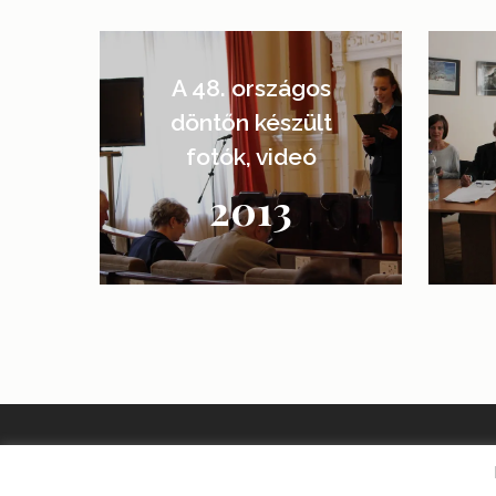
Learn
Learn
more
more
A 48. országos
döntőn készült
fotók, videó
2013