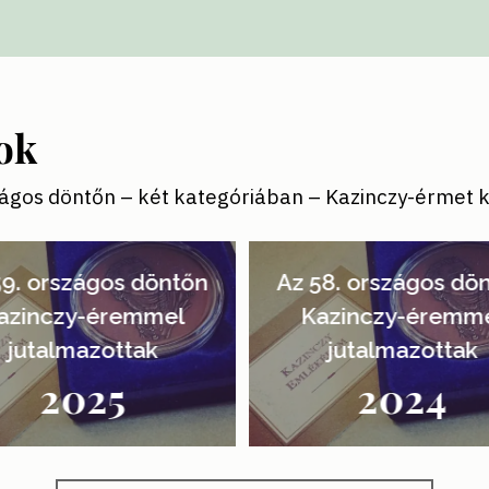
ok
ágos döntőn – két kategóriában – Kazinczy-érmet 
e_title().'
'.get_the_title().'
59. országos döntőn
Az 58. országos dö
azinczy-éremmel
Kazinczy-éremm
jutalmazottak
jutalmazottak
2025
2024