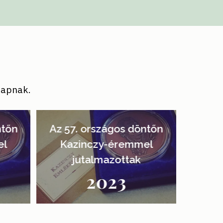
kapnak.
'.get_the_title().'
ntőn
Az 57. országos döntőn
el
Kazinczy-éremmel
jutalmazottak
2023