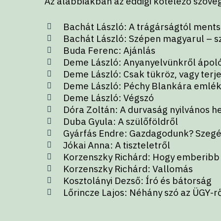
Az alábbiakban az eddigi kötelező szövege
Bachát László: A trágárságtól ment
Bachát László: Szépen magyarul – 
Buda Ferenc: Ajánlás
Deme László: Anyanyelvünkről ápoló
Deme László: Csak tükröz, vagy terje
Deme László: Péchy Blankára emlé
Deme László: Végszó
Dóra Zoltán: A durvaság nyilvános h
Duba Gyula: A szülőföldről
Gyárfás Endre: Gazdagodunk? Szeg
Jókai Anna: A tiszteletről
Korzenszky Richárd: Hogy emberibb 
Korzenszky Richárd: Vallomás
Kosztolányi Dezső: Író és bátorság
Lőrincze Lajos: Néhány szó az ÜGY-r