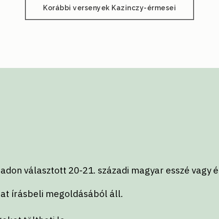
Korábbi versenyek Kazinczy-érmesei
on választott 20-21. századi magyar esszé vagy ér
l
dat írásbeli megoldásából áll.