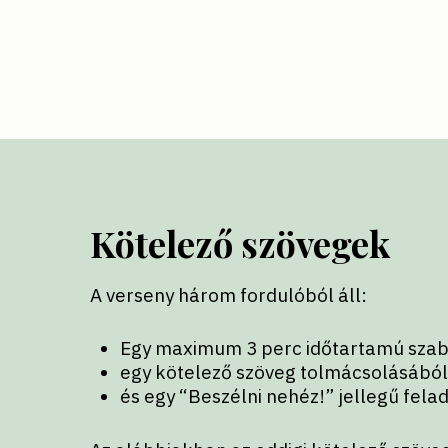
Kötelező szövegek
A verseny három fordulóból áll:
Egy maximum 3 perc időtartamú szabad
egy kötelező szöveg tolmácsolásábó
és egy “Beszélni nehéz!” jellegű fela