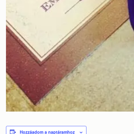
Hozzáadom a naptáramhoz