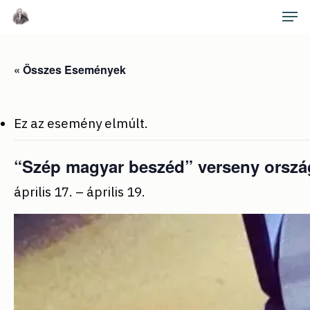
Skip
Men
to
main
Close
content
Menu
« Összes Események
Ez az esemény elmúlt.
“Szép magyar beszéd” verseny orszá
április 17.
–
április 19.