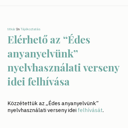
titkár
In
Tájékoztatás
Elérhető az “Édes
anyanyelvünk”
nyelvhasználati verseny
idei felhívása
Közzétettük az „Édes anyanyelvünk”
nyelvhasználati verseny idei
felhívását
.