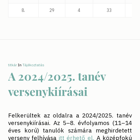
8.
29
4
33
2
titkár
In
Tájékoztatás
A 2024/2025. tanév
versenykiírásai
Felkerültek az oldalra a 2024/2025. tanév
versenykiírásai. Az 5–8. évfolyamos (11–14
éves korú) tanulók számára meghirdetett
verseny felhívása
itt érhető el.
A középfokú