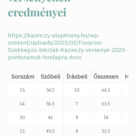
eredményei
https://kazinczy-alapitvany.hu/wp-
content/uploads/2025/02/Fovarosi-
Szakkepzo-Iskolak-Kazinczy-versenye-2025-
pontszamok-honlapra.docx
Sorszám
Szóbeli
Írásbeli
Összesen
Hel
15.
54,5
10
64,5
14.
56,5
7
63,5
20.
46
8
54
13.
45,5
8
53,5