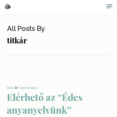
Skip
Men
to
main
Close
content
Menu
All Posts By
titkár
titkár
In
Tájékoztatás
Elérhető az “Édes
anyanyelvünk”