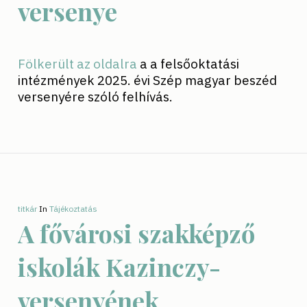
versenye
Fölkerült az oldalra
a a felsőoktatási
intézmények 2025. évi Szép magyar beszéd
versenyére szóló felhívás.
titkár
In
Tájékoztatás
A fővárosi szakképző
iskolák Kazinczy-
versenyének