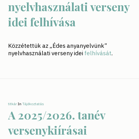
nyelvhasználati verseny
idei felhívása
Közzétettük az „Édes anyanyelvünk”
nyelvhasználati verseny idei
felhívását
.
titkár
In
Tájékoztatás
A 2025/2026. tanév
versenykiírásai