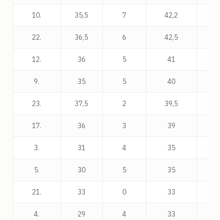
10.
35,5
7
42,2
1
22.
36,5
6
42,5
1
12.
36
5
41
1
9.
35
5
40
1
23.
37,5
2
39,5
1
17.
36
3
39
2
3.
31
4
35
2
5.
30
5
35
2
21.
33
0
33
2
4.
29
4
33
2