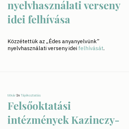
nyelvhasználati verseny
idei felhívása
Közzétettük az „Édes anyanyelvünk”
nyelvhasználati verseny idei
felhívását
.
titkár
In
Tájékoztatás
Felsőoktatási
intézmények Kazinczy-