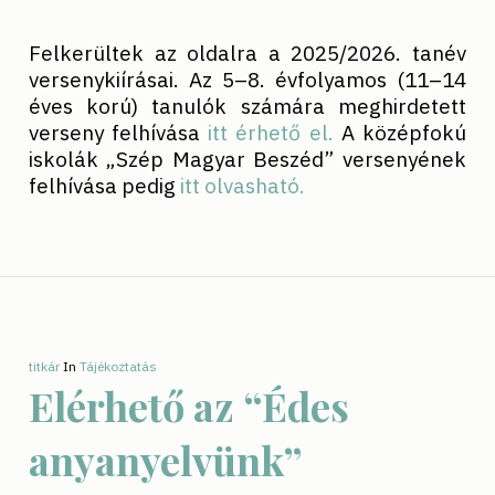
Felkerültek az oldalra a 2025/2026. tanév
versenykiírásai. Az 5–8. évfolyamos (11–14
éves korú) tanulók számára meghirdetett
verseny felhívása
itt érhető el.
A középfokú
iskolák „Szép Magyar Beszéd” versenyének
felhívása pedig
itt olvasható.
titkár
In
Tájékoztatás
Elérhető az “Édes
anyanyelvünk”