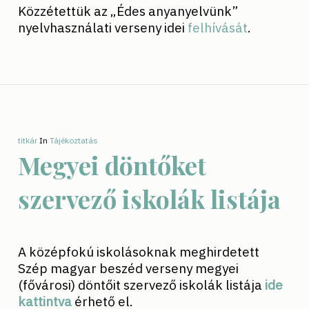
Közzétettük az „Édes anyanyelvünk”
nyelvhasználati verseny idei
felhívását
.
titkár
In
Tájékoztatás
Megyei döntőket
szervező iskolák listája
A középfokú iskolásoknak meghirdetett
Szép magyar beszéd verseny megyei
(fővárosi) döntőit szervező iskolák listája
ide
kattintva
érhető el.