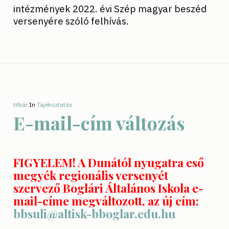
intézmények 2022. évi Szép magyar beszéd
versenyére szóló felhívás.
titkár
In
Tájékoztatás
E-mail-cím változás
FIGYELEM! A Dunától nyugatra eső
megyék regionális versenyét
szervező Boglári Általános Iskola e-
mail-címe megváltozott, az új cím:
bbsuli@altisk-bboglar.edu.hu