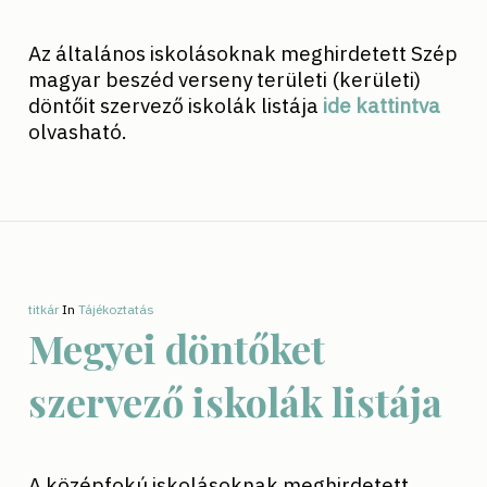
Az általános iskolásoknak meghirdetett Szép
magyar beszéd verseny területi (kerületi)
döntőit szervező iskolák listája
ide kattintva
olvasható.
titkár
In
Tájékoztatás
Megyei döntőket
szervező iskolák listája
A középfokú iskolásoknak meghirdetett