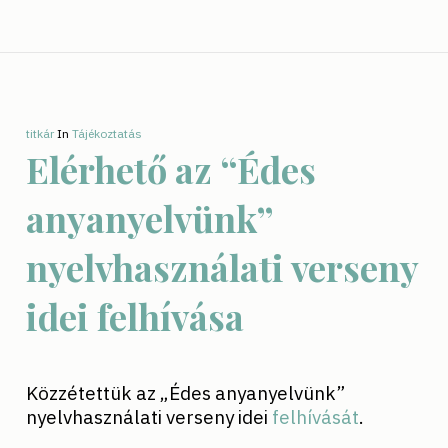
titkár
In
Tájékoztatás
Elérhető az “Édes
anyanyelvünk”
nyelvhasználati verseny
idei felhívása
Közzétettük az „Édes anyanyelvünk”
nyelvhasználati verseny idei
felhívását
.