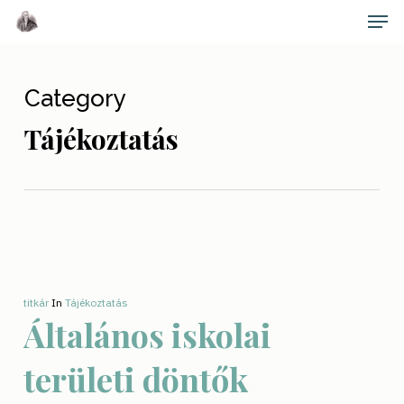
Skip
Men
to
main
Close
content
Menu
Category
Tájékoztatás
titkár
In
Tájékoztatás
Általános iskolai
területi döntők