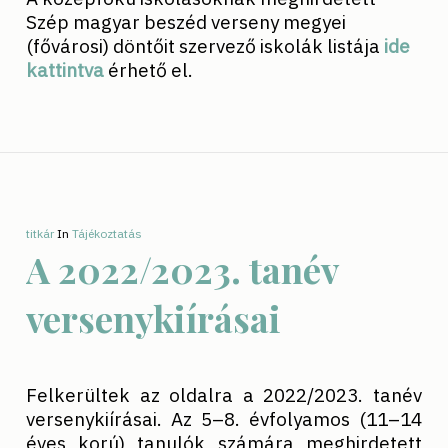
Szép magyar beszéd verseny megyei
(fővárosi) döntőit szervező iskolák listája
ide
kattintva
érhető el.
titkár
In
Tájékoztatás
A 2022/2023. tanév
versenykiírásai
Felkerültek az oldalra a 2022/2023. tanév
versenykiírásai. Az 5–8. évfolyamos (11–14
éves korú) tanulók számára meghirdetett