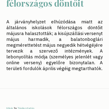
félországos döntőit
A járványhelyzet elhúzódása miatt az
általános iskolások félországos döntőit
májusra halasztották; a kisújszállási versenyt
május harmadik, a balatonboglári
megmérettetést május negyedik hétvégéjére
tervezik a szervező intézmények. A
lebonyolítás módja (személyes jelenlét vagy
online verseny) egyelőre bizonytalan. A
területi fordulók április végéig megtarthatók.
titkár
In
Tájékoztatás