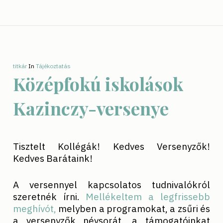
titkár
In
Tájékoztatás
Középfokú iskolások
Kazinczy-versenye
Tisztelt Kollégák! Kedves Versenyzők!
Kedves Barátaink!
A versennyel kapcsolatos tudnivalókról
szeretnék írni.
Mellékeltem a legfrissebb
meghívót,
melyben a programokat, a zsűri és
a versenyzők névsorát, a támogatóinkat