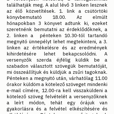
találhatják meg. A alul lévő 3 linken lesznek
az élő közvetítések. 1. link a csütörtöki
könyvbemutató 18.00. Az elmúlt
hónapokban 3 könyvet adtunk ki, ezeket
szeretnénk bemutatni az érdeklődőknek, a
2. linken a pénteken 10.30-tól tartandó
megnyitó ünnepélyt lehet megtekinteni, a 3.
linken az értékelésre és az eredmények
kihirdetésére lehet bekapcsolódni. A
versenyzők szerda éjfélig küldik be a
szabadon választott szövegük bemutatóját,
mi összeállítjuk és küldjük a zsűri tagoknak.
Pénteken a megnyitó után, várhatólag 11.00
órakor küldöm a kötelező szöveget mindenki
e-mail címére, 12.00-ra kell visszaküldeni a
kötelező szöveg felvételét a versenyzőknek
a leírt módon, tehát egy órájuk van
gyakorlásra és a felvétel elkészítésére és