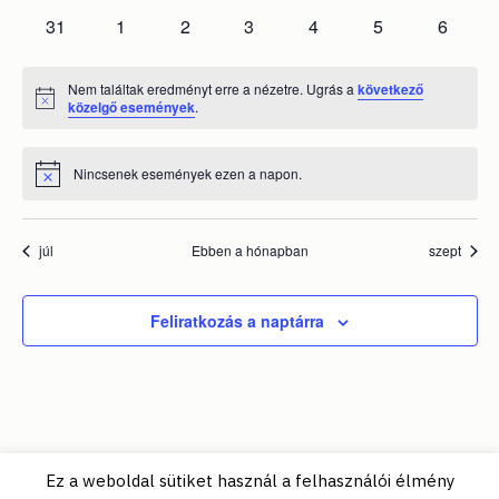
események
események
események
események
események
események
esemén
0
0
0
0
0
0
0
31
1
2
3
4
5
6
események
események
események
események
események
események
esemén
Nem találtak eredményt erre a nézetre. Ugrás a
következő
Notice
közelgő események
.
Nincsenek események ezen a napon.
Notice
júl
Ebben a hónapban
szept
Feliratkozás a naptárra
Ez a weboldal sütiket használ a felhasználói élmény