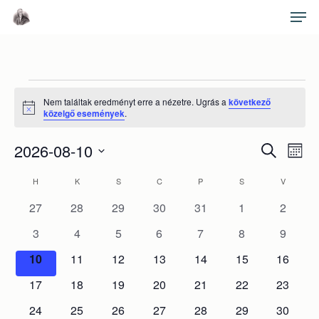
Skip
Men
to
main
Close
content
Menu
Események
Nem találtak eredményt erre a nézetre. Ugrás a
következő
Notice
közelgő események
.
Es
2026-08-10
Esemé
Keresett
Hóna
néz
kifejezés
Dátum
keresé
Események
nav
H
HÉTFŐ
K
KEDD
S
SZERDA
C
CSÜTÖRTÖK
P
PÉNTEK
S
SZOMBAT
V
VASÁRN
kiválasztása.
és
0
0
0
0
0
0
0
naptár
27
28
29
30
31
1
2
események
események
események
események
események
események
esemén
nézet
0
0
0
0
0
0
0
3
4
5
6
7
8
9
események
események
események
események
események
események
esemén
választ
0
0
0
0
0
0
0
10
11
12
13
14
15
16
események
események
események
események
események
események
esemén
0
0
0
0
0
0
0
17
18
19
20
21
22
23
események
események
események
események
események
események
esemén
0
0
0
0
0
0
0
24
25
26
27
28
29
30