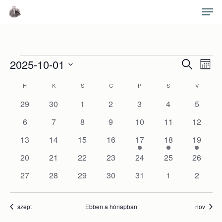
Skip
Men
to
main
Close
content
Menu
Események
Es
2025-10-01
Esemé
Keresett
Hóna
néz
kifejezés
Dátum
keresé
Események
nav
H
HÉTFŐ
K
KEDD
S
SZERDA
C
CSÜTÖRTÖK
P
PÉNTEK
S
SZOMBAT
V
VASÁRN
kiválasztása.
és
0
0
0
0
0
0
0
naptár
29
30
1
2
3
4
5
események
események
események
események
események
események
esemén
nézet
0
0
0
0
0
0
0
6
7
8
9
10
11
12
események
események
események
események
események
események
esemén
választ
0
0
0
0
1
1
1
13
14
15
16
17
18
19
események
események
események
események
esemény
esemény
esemén
0
0
0
0
0
0
0
20
21
22
23
24
25
26
események
események
események
események
események
események
esemén
0
0
0
0
0
0
0
27
28
29
30
31
1
2
események
események
események
események
események
események
esemén
szept
Ebben a hónapban
nov