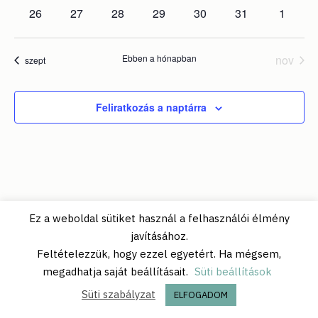
események
események
események
események
események
események
esemén
0
0
0
0
0
0
0
26
27
28
29
30
31
1
események
események
események
események
események
események
esemén
Ebben a hónapban
nov
szept
Feliratkozás a naptárra
Ez a weboldal sütiket használ a felhasználói élmény
javításához.
© 2026 Kazinczy-díj Alapítvány.
Feltételezzük, hogy ezzel egyetért. Ha mégsem,
megadhatja saját beállításait.
Süti beállítások
Süti szabályzat
ELFOGADOM