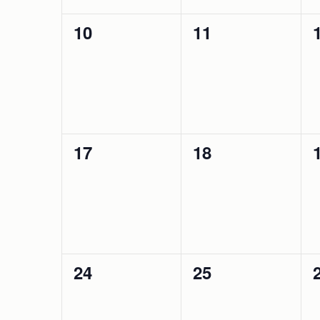
0
0
10
11
esemény,
esemény,
0
0
17
18
esemény,
esemény,
0
0
24
25
esemény,
esemény,