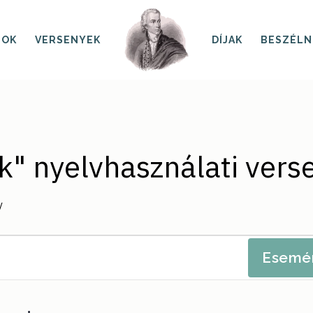
SOK
VERSENYEK
DÍJAK
BESZÉLN
" nyelvhasználati vers
y
Esemén