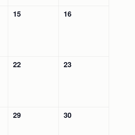
0
0
15
16
esemény,
esemény,
0
0
22
23
esemény,
esemény,
0
0
29
30
esemény,
esemény,