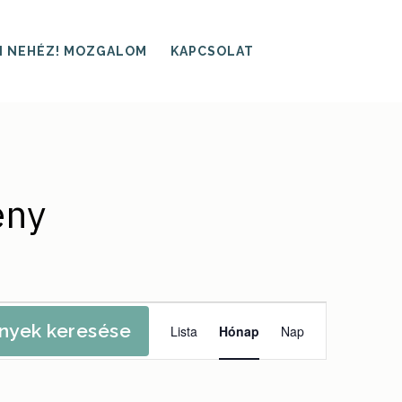
I NEHÉZ! MOZGALOM
KAPCSOLAT
eny
Esemény
yek keresése
Lista
Hónap
Nap
nézet
navigáció