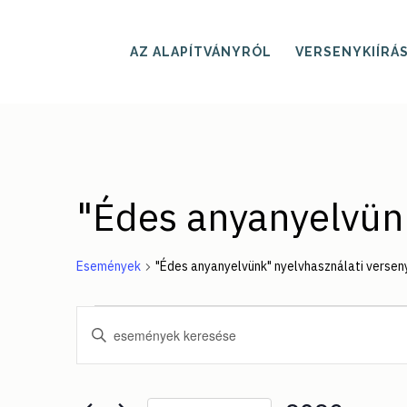
Skip
to
main
AZ ALAPÍTVÁNYRÓL
VERSENYKIÍRÁ
content
"Édes anyanyelvünk
Események
"Édes anyanyelvünk" nyelvhasználati versen
Események
Események
Írja
be
keresése
a
keresőszót.