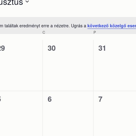
usztus
m találtak eredményt erre a nézetre. Ugrás a
következő közelgő es
Notice
ERDA
C
CSÜTÖRTÖK
P
PÉNTEK
0
0
0
29
30
31
esemény,
esemény,
esemény,
0
0
0
5
6
7
esemény,
esemény,
esemény,