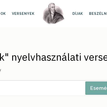
SOK
VERSENYEK
DÍJAK
BESZÉLN
" nyelvhasználati vers
y
Esemé