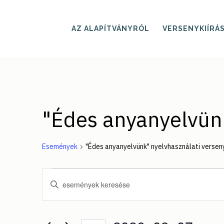
Skip
to
main
AZ ALAPÍTVÁNYRÓL
VERSENYKIÍRÁ
content
"Édes anyanyelvünk
Események
"Édes anyanyelvünk" nyelvhasználati versen
Események
Események
Írja
be
for
keresése
a
keresőszót.