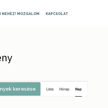
I NEHÉZ! MOZGALOM
KAPCSOLAT
eny
Esemény
nyek keresése
Lista
Hónap
Nap
nézet
navigáció