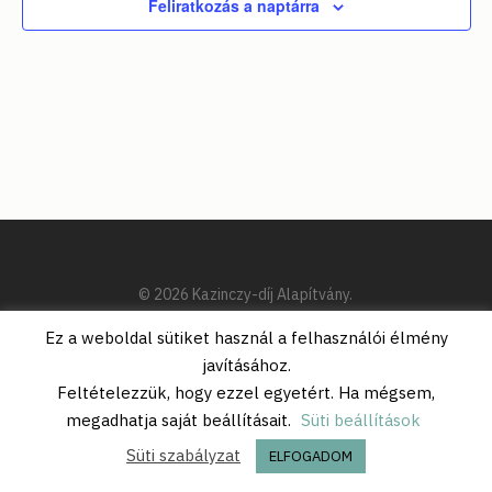
Feliratkozás a naptárra
választ
© 2026 Kazinczy-díj Alapítvány.
Ez a weboldal sütiket használ a felhasználói élmény
javításához.
Feltételezzük, hogy ezzel egyetért. Ha mégsem,
megadhatja saját beállításait.
Süti beállítások
Süti szabályzat
ELFOGADOM