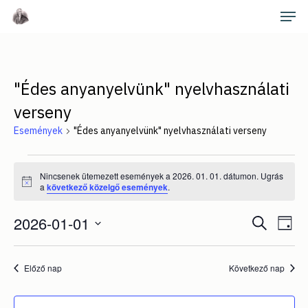
Skip
Men
to
main
Close
content
Menu
"Édes anyanyelvünk" nyelvhasználati
verseny
Események
"Édes anyanyelvünk" nyelvhasználati verseny
Események
Nincsenek ütemezett események a 2026. 01. 01. dátumon. Ugrás
Notice
for
a
következő közelgő események
.
2026.
Es
2026-01-01
Esemé
Keresett
Nap
néz
kifejezés
01.
Dátum
keresé
nav
kiválasztása.
01.
Előző nap
Következő nap
és
nézet